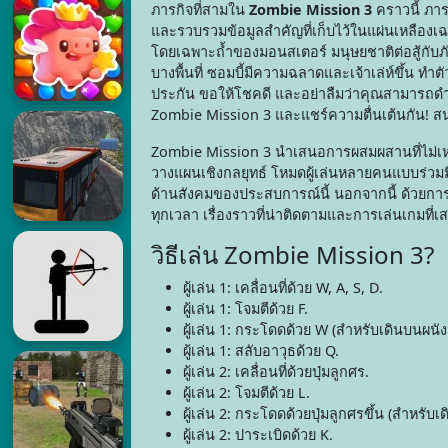
ภารกิจที่สามใน
Zombie Mission 3
คราวนี้ ภา
และรวบรวมข้อมูลสำคัญที่เก็บไว้ในแผ่นเหลืองเฉพ
โดยเฉพาะถ้ำของมอนสเตอร์ มนุษยชาติต่อสู้กับภั
บางพื้นที่ ซอมบี้มีความฉลาดและเจ้าเล่ห์ขึ้น ทำต
ประกัน ขอให้โชคดี และอย่าลืมว่าคุณสามารถดำน้ำเ
Zombie Mission 3 และแชร์ความตื่นเต้นกัน! สน
Zombie Mission 3 นำเสนอการผสมผสานที่ไม่เห
วางแผนเชิงกลยุทธ์ โหมดผู้เล่นหลายคนแบบร่วมมือ
ด้านสังคมของประสบการณ์นี้ นอกจากนี้ ด้วยการ
ทุกเวลา เรื่องราวที่น่าติดตามและการเล่นเกมที่เ
วิธีเล่น Zombie Mission 3?
ผู้เล่น 1: เคลื่อนที่ด้วย W, A, S, D.
ผู้เล่น 1: โจมตีด้วย F.
ผู้เล่น 1: กระโดดด้วย W (สำหรับเดินบนผนัง
ผู้เล่น 1: สลับอาวุธด้วย Q.
ผู้เล่น 2: เคลื่อนที่ด้วยปุ่มลูกศร.
ผู้เล่น 2: โจมตีด้วย L.
ผู้เล่น 2: กระโดดด้วยปุ่มลูกศรขึ้น (สำหรับเ
ผู้เล่น 2: ปาระเบิดด้วย K.