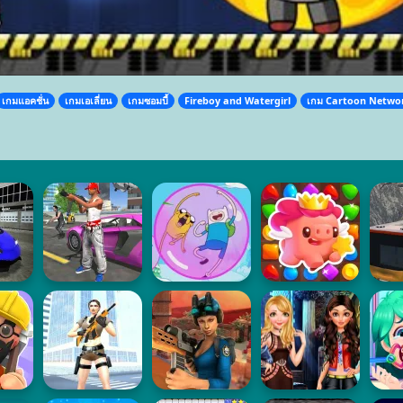
เกมแอคชั่น
เกมเอเลี่ยน
เกมซอมบี้
Fireboy and Watergirl
เกม Cartoon Netwo