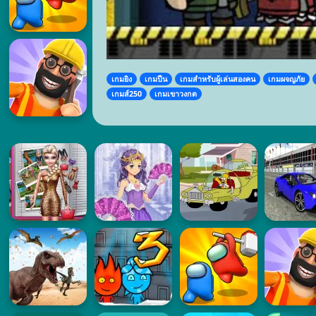
เกมยิง
เกมปืน
เกมสำหรับผู้เล่นสองคน
เกมผจญภัย
เกมส์250
เกมเขาวงกต