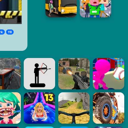
rk
Y8