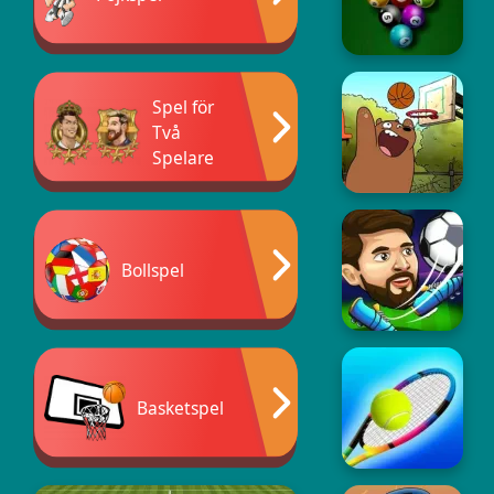
Spel för
Två
Spelare
Bollspel
Basketspel