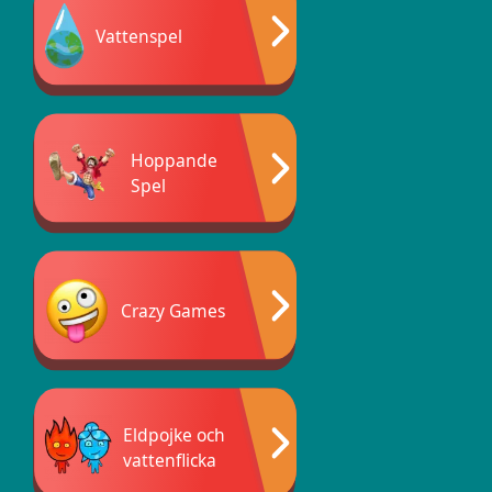
Vattenspel
Hoppande
Spel
Crazy Games
Eldpojke och
vattenflicka