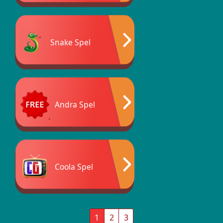
Snake Spel
Andra Spel
Coola Spel
1
2
3