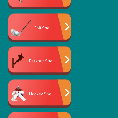
Golf Spel
Parkour Spel
Hockey Spel