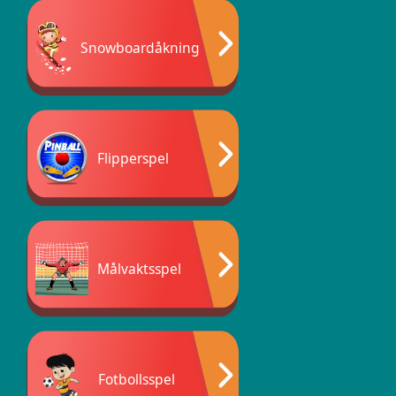
Snowboardåkning
Flipperspel
Målvaktsspel
Fotbollsspel