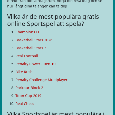
direkt från ditt vardagsrum. Börja din resa idag och se
hur långt dina talanger kan ta dig!
Vilka är de mest populära gratis
online Sportspel att spela?
Champions FC
Basketball Stars 2026
Basketball Stars 3
Real Football
Penalty Power - Ben 10
Bike Rush
Penalty Challenge Multiplayer
Parkour Block 2
Toon Cup 2019
Real Chess
Vilka Sportspel är mest populära i