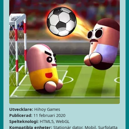
Utvecklare:
Hihoy Games
Publicerad:
11 februari 2020
Spelteknologi:
HTML5, WebGL
Kompatibla enheter:
Stationär dator, Mobil, Surfplatta