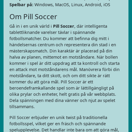
Spelbar på:
Windows, MacOS, Linux, Android, iOS
Om Pill Soccer
Gå in i en unik värld i
Pill Soccer
, där intelligenta
tablettliknande varelser tävlar i spännande
fotbollsmatcher. Du kommer att befinna dig mitt i
händelsernas centrum och representera din stad i en
mästerskapsmatch. Din karaktär är placerad på din
halva av planen, mittemot en motståndare. När bollen
kommer i spel är ditt uppdrag att ta kontroll och starta
en attack mot motståndarens mål. Manövrera förbi din
motståndare, ta ditt skott, och om ditt sikte är rätt
kommer du att göra mål. Pill Soccer är ett
beroendeframkallande spel som är lättillgängligt på
olika prylar och enheter, helt gratis på vår webbplats.
Dela spänningen med dina vänner och njut av spelet
tillsammans.
Pill Soccer erbjuder en unik twist på traditionella
fotbollsspel, vilket ger en fräsch och spännande
spelupplevelse. Det handlar inte bara om att göra mål,