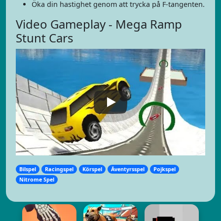
Öka din hastighet genom att trycka på F-tangenten.
Video Gameplay - Mega Ramp
Stunt Cars
Bilspel
Racingspel
Körspel
Äventyrsspel
Pojkspel
Nitrome Spel