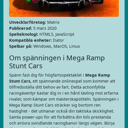
Utvecklarföretag:
Matrix
Publicerad:
5 mars 2020
Spelteknologi:
HTML5, JavaScript
Kompatibla enheter:
Dator
Spelbar på:
Windows, MacOS, Linux
Om spänningen i Mega Ramp
Stunt Cars
Spänn fast dig för högfartsspektaklet i
Mega Ramp
Stunt Cars
,
ett spännande onlinespel som kommer att
tillfredsställa ditt behov av fart. Detta actionfyllda
racingäventyr kastar dig in i en hård tävling mot erfarna
rivaler, som kämpar om mästerskapstiteln. Spänningen i
Mega Ramp Stunt Cars sträcker sig bortom ren
hastighet - det utmanar också din taktiska skicklighet.
Samla power-ups för att förbättra din bils prestanda
och erövra svindlande racingbanor längs vägen. Börja