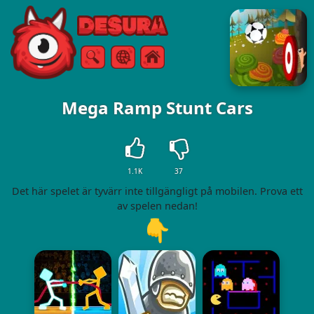
Free Online Games
Sök
Meny
Mega Ramp Stunt Cars
1.1K
37
Det här spelet är tyvärr inte tillgängligt på mobilen. Prova ett
av spelen nedan!
👇