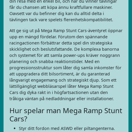
din resa med en enkel bil, och när du vinner tävlingar
får du chansen att köpa ännu kraftfullare maskiner.
Oavsett var du befinner dig kan du alltid delta i
tävlingen tack vare spelets flerenhetskompatibilitet.
Att ge sig ut på Mega Ramp Stunt Cars-äventyret öppnar
upp en mängd fördelar. Förutom den spännande
racingactionen förbättrar detta spel din strategiska
skicklighet och beslutsfattande. De komplexa banorna
och systemet för att samla power-ups kräver noggrann
planering och snabba reaktionstider. Med en
progressionsstruktur som låter dig samla inkomster för
att uppgradera ditt bilsortiment, är du garanterad
långvarigt engagemang och strategiskt djup. Som ett
lättillgängligt webbläsarspel låter Mega Ramp Stunt
Cars dig dyka rakt in i högfartsactionen utan den
tråkiga väntan på nedladdningar eller installationer.
Hur spelar man Mega Ramp Stunt
Cars?
Styr ditt fordon med ASWD eller piltangenterna.