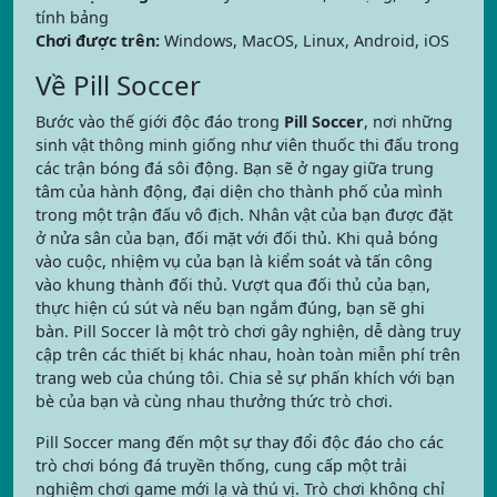
tính bảng
Chơi được trên:
Windows, MacOS, Linux, Android, iOS
Về Pill Soccer
Bước vào thế giới độc đáo trong
Pill Soccer
, nơi những
sinh vật thông minh giống như viên thuốc thi đấu trong
các trận bóng đá sôi động. Bạn sẽ ở ngay giữa trung
tâm của hành động, đại diện cho thành phố của mình
trong một trận đấu vô địch. Nhân vật của bạn được đặt
ở nửa sân của bạn, đối mặt với đối thủ. Khi quả bóng
vào cuộc, nhiệm vụ của bạn là kiểm soát và tấn công
vào khung thành đối thủ. Vượt qua đối thủ của bạn,
thực hiện cú sút và nếu bạn ngắm đúng, bạn sẽ ghi
bàn. Pill Soccer là một trò chơi gây nghiện, dễ dàng truy
cập trên các thiết bị khác nhau, hoàn toàn miễn phí trên
trang web của chúng tôi. Chia sẻ sự phấn khích với bạn
bè của bạn và cùng nhau thưởng thức trò chơi.
Pill Soccer mang đến một sự thay đổi độc đáo cho các
trò chơi bóng đá truyền thống, cung cấp một trải
nghiệm chơi game mới lạ và thú vị. Trò chơi không chỉ