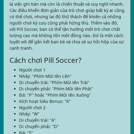
là việc ghi bàn mà còn là chiến thuật và suy nghĩ nhanh.
Các điều khiển đơn giản của trò chơi giúp bất kỳ ai cũng
có thể chơi, nhưng lại đủ thử thách để khiến cả những
người chơi kỳ cựu cũng phải hứng thú. Thêm vào đó,
với Pill Soccer, bạn có thể tận hưởng một trò chơi chất
lượng cao mà không tốn một đồng nào. Đó là một cách
tuyệt vời để gắn kết bạn bè và chia sẻ sự hồi hộp của sự
cạnh tranh.
Cách chơi Pill Soccer?
Người chơi 1
Nhảy: "Phím Mũi tên Lên"
Di chuyển trái: "Phím Mũi tên Trái"
Di chuyển phải: "Phím Mũi tên Phải"
Đá: "P" hoặc "Phím Mũi tên Xuống"
Kích hoạt Siêu Bonus: "K"
Người chơi 2
Nhảy: "W"
Di chuyển trái: "A"
Di chuyển phải: "D"
Đá: "S"