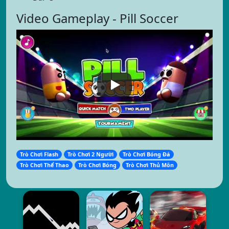
Video Gameplay - Pill Soccer
Trò Chơi Flash
Trò Chơi 2 Người
Trò Chơi Bóng Đá
Trò Chơi Thể Thao
Trò Chơi Bóng
Trò Chơi Thủ Môn