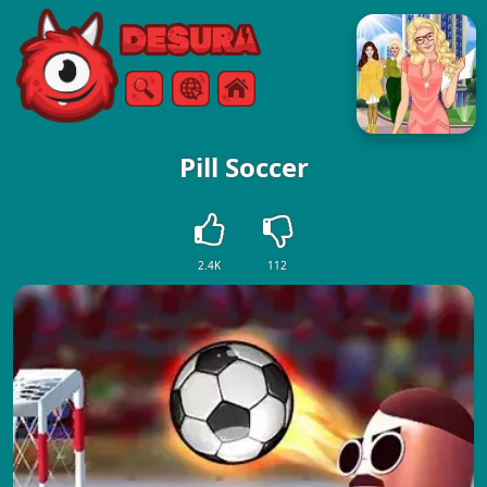
Free Online Games
Tìm kiếm
Thực đơn
Pill Soccer
2.4K
112