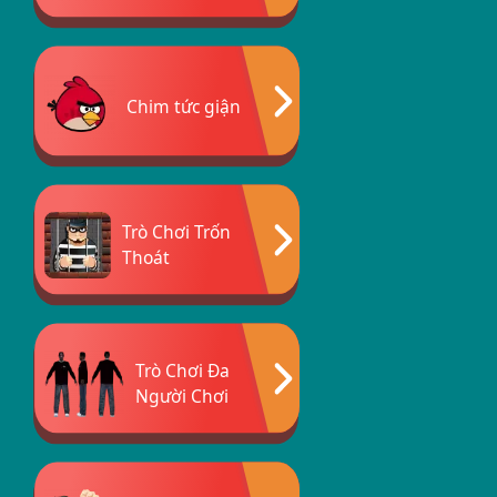
Chim tức giận
Trò Chơi Trốn
Thoát
Trò Chơi Đa
Người Chơi