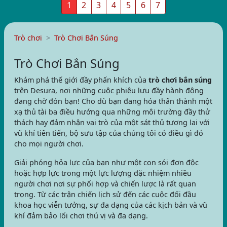
1
2
3
4
5
6
7
Trò chơi
Trò Chơi Bắn Súng
Trò Chơi Bắn Súng
Khám phá thế giới đầy phấn khích của
trò chơi bắn súng
trên Desura, nơi những cuộc phiêu lưu đầy hành động
đang chờ đón bạn! Cho dù bạn đang hóa thân thành một
xạ thủ tài ba điều hướng qua những môi trường đầy thử
thách hay đảm nhận vai trò của một sát thủ tương lai với
vũ khí tiên tiến, bộ sưu tập của chúng tôi có điều gì đó
cho mọi người chơi.
Giải phóng hỏa lực của bạn như một con sói đơn độc
hoặc hợp lực trong một lực lượng đặc nhiệm nhiều
người chơi nơi sự phối hợp và chiến lược là rất quan
trọng. Từ các trận chiến lịch sử đến các cuộc đối đầu
khoa học viễn tưởng, sự đa dạng của các kịch bản và vũ
khí đảm bảo lối chơi thú vị và đa dạng.