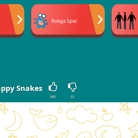
Roliga Spel
ppy Snakes
685
33