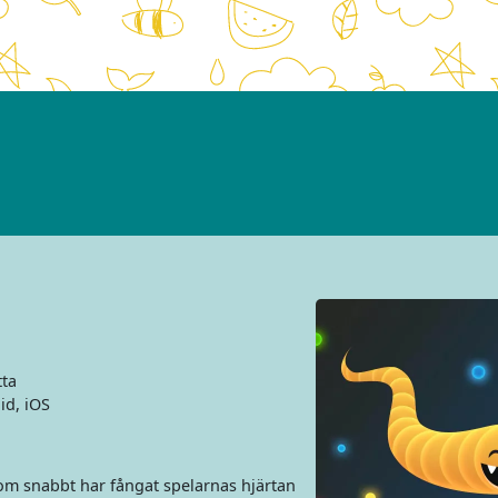
tta
d, iOS
om snabbt har fångat spelarnas hjärtan