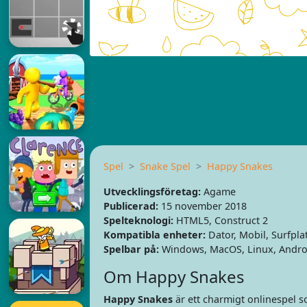
Spel
Snake Spel
Happy Snakes
Utvecklingsföretag:
Agame
Publicerad:
15 november 2018
Spelteknologi:
HTML5, Construct 2
Kompatibla enheter:
Dator, Mobil, Surfpla
Spelbar på:
Windows, MacOS, Linux, Androi
Om Happy Snakes
Happy Snakes
är ett charmigt onlinespel s