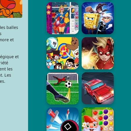
des balles
s
more et
tégique et
iété
ent les
t. Les
es.