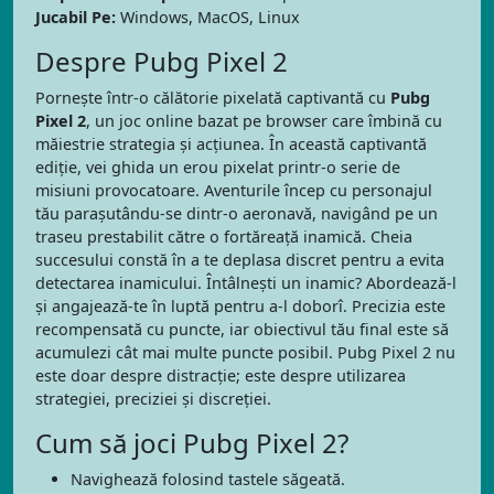
Jucabil Pe:
Windows, MacOS, Linux
Despre Pubg Pixel 2
Pornește într-o călătorie pixelată captivantă cu
Pubg
Pixel 2
, un joc online bazat pe browser care îmbină cu
măiestrie strategia și acțiunea. În această captivantă
ediție, vei ghida un erou pixelat printr-o serie de
misiuni provocatoare. Aventurile încep cu personajul
tău parașutându-se dintr-o aeronavă, navigând pe un
traseu prestabilit către o fortăreață inamică. Cheia
succesului constă în a te deplasa discret pentru a evita
detectarea inamicului. Întâlnești un inamic? Abordează-l
și angajează-te în luptă pentru a-l doborî. Precizia este
recompensată cu puncte, iar obiectivul tău final este să
acumulezi cât mai multe puncte posibil. Pubg Pixel 2 nu
este doar despre distracție; este despre utilizarea
strategiei, preciziei și discreției.
Cum să joci Pubg Pixel 2?
Navighează folosind tastele săgeată.