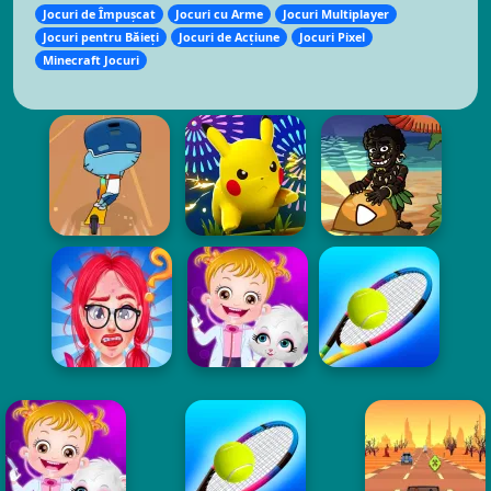
Jocuri de Împușcat
Jocuri cu Arme
Jocuri Multiplayer
Jocuri pentru Băieți
Jocuri de Acțiune
Jocuri Pixel
Minecraft Jocuri