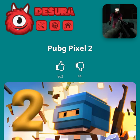
Free Online Games
Căutare
Meniul
Pubg Pixel 2
862
44