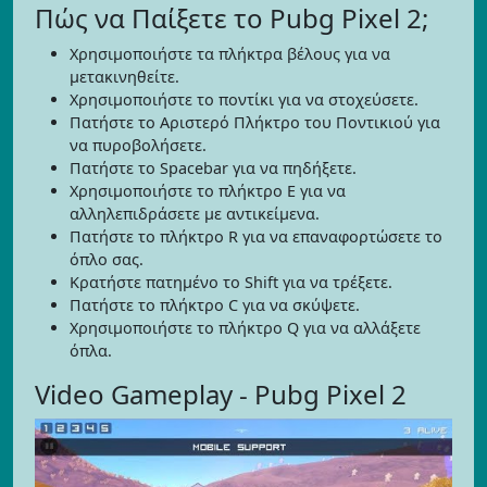
Πώς να Παίξετε το Pubg Pixel 2;
Χρησιμοποιήστε τα πλήκτρα βέλους για να
μετακινηθείτε.
Χρησιμοποιήστε το ποντίκι για να στοχεύσετε.
Πατήστε το Αριστερό Πλήκτρο του Ποντικιού για
να πυροβολήσετε.
Πατήστε το Spacebar για να πηδήξετε.
Χρησιμοποιήστε το πλήκτρο E για να
αλληλεπιδράσετε με αντικείμενα.
Πατήστε το πλήκτρο R για να επαναφορτώσετε το
όπλο σας.
Κρατήστε πατημένο το Shift για να τρέξετε.
Πατήστε το πλήκτρο C για να σκύψετε.
Χρησιμοποιήστε το πλήκτρο Q για να αλλάξετε
όπλα.
Video Gameplay - Pubg Pixel 2