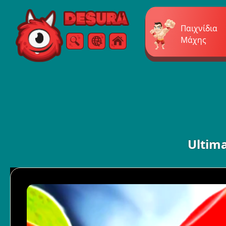
Free Online Games
Παιχνίδια
Μάχης
Αναζήτηση
Μενού
Ultima