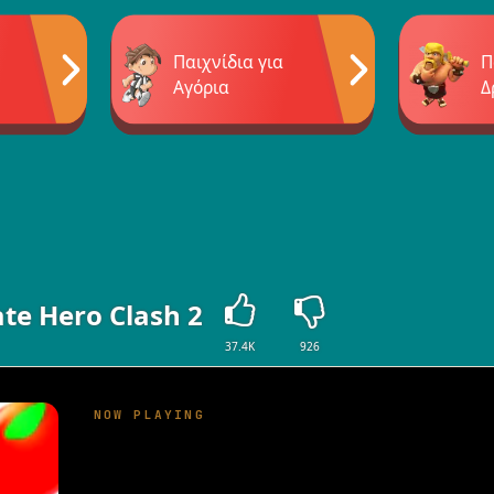
Παιχνίδια για
Π
Αγόρια
Δ
te Hero Clash 2
37.4K
926