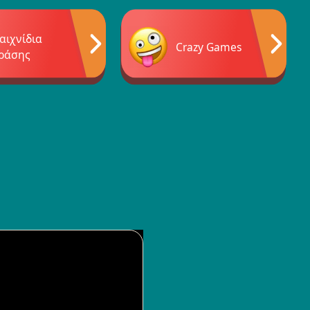
αιχνίδια
Crazy Games
ράσης