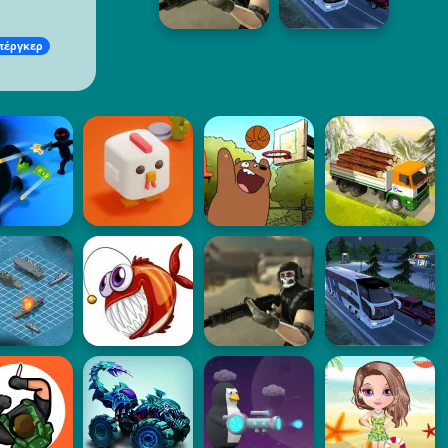
πέργκερ