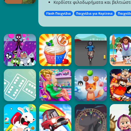
Κερδίστε φιλοδωρήματα και βελτιώστε
Flash Παιχνίδια
Παιχνίδια για Κορίτσια
Παιχνίδ