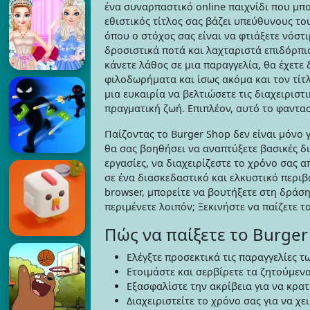
ένα συναρπαστικό online παιχνίδι που μπ
εθιστικός τίτλος σας βάζει υπεύθυνους το
όπου ο στόχος σας είναι να φτιάξετε νόστ
δροσιστικά ποτά και λαχταριστά επιδόρπι
κάνετε λάθος σε μια παραγγελία, θα έχετε
φιλοδωρήματα και ίσως ακόμα και τον τίτλ
μια ευκαιρία να βελτιώσετε τις διαχειριστ
πραγματική ζωή. Επιπλέον, αυτό το φαντασ
Παίζοντας το Burger Shop δεν είναι μόνο γ
θα σας βοηθήσει να αναπτύξετε βασικές δι
εργασίες, να διαχειρίζεστε το χρόνο σας 
σε ένα διασκεδαστικό και ελκυστικό περιβ
browser, μπορείτε να βουτήξετε στη δράσ
περιμένετε λοιπόν; Ξεκινήστε να παίζετε τ
Πώς να παίξετε το Burger
Ελέγξτε προσεκτικά τις παραγγελίες τ
Ετοιμάστε και σερβίρετε τα ζητούμενα
Εξασφαλίστε την ακρίβεια για να κρα
Διαχειριστείτε το χρόνο σας για να χ