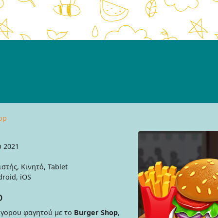
op
 2021
στής, Κινητό, Tablet
roid, iOS
p
ήγορου φαγητού με το
Burger Shop
,