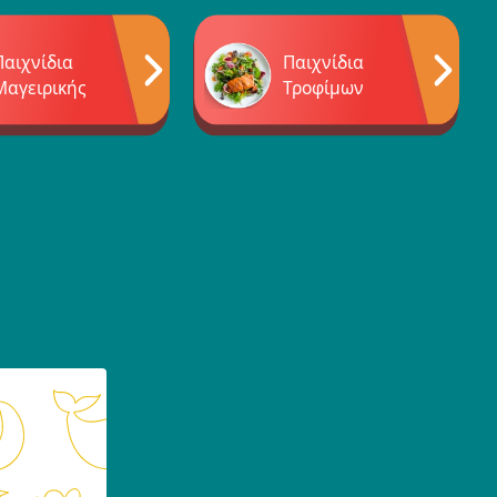
Παιχνίδια
Παιχνίδια
Μαγειρικής
Τροφίμων