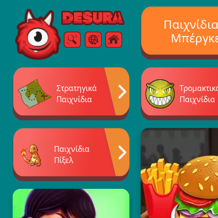
Free Online Games
Παιχνίδια
Μπέργκ
Αναζήτηση
Μενού
Στρατηγικά
Τρομακτικ
Παιχνίδια
Παιχνίδια
Παιχνίδια
Πίξελ