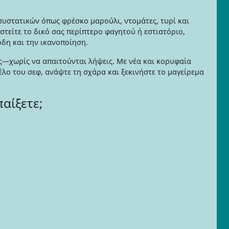
συστατικών όπως φρέσκο μαρούλι, ντομάτες, τυρί και
τείτε το δικό σας περίπτερο φαγητού ή εστιατόριο,
ρδη και την ικανοποίηση.
ας—χωρίς να απαιτούνται λήψεις. Με νέα και κορυφαία
έλο του σεφ, ανάψτε τη σχάρα και ξεκινήστε το μαγείρεμα
αίξετε;