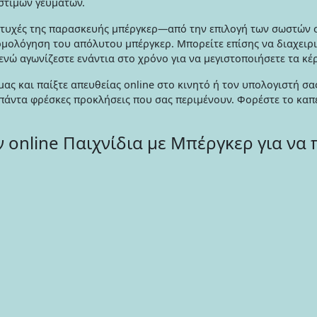
όστιμων γευμάτων.
ς πτυχές της παρασκευής μπέργκερ—από την επιλογή των σωστών 
ρμολόγηση του απόλυτου μπέργκερ. Μπορείτε επίσης να διαχειρισ
νώ αγωνίζεστε ενάντια στο χρόνο για να μεγιστοποιήσετε τα κέ
μας και παίξτε απευθείας online στο κινητό ή τον υπολογιστή σ
ε πάντα φρέσκες προκλήσεις που σας περιμένουν. Φορέστε το καπ
 online Παιχνίδια με Μπέργκερ για να π