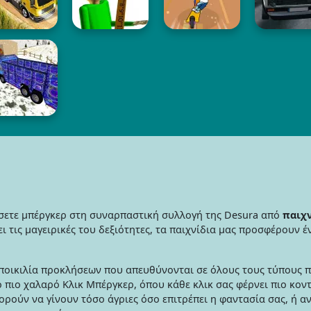
μόσετε μπέργκερ στη συναρπαστική συλλογή της Desura από
παιχν
ι τις μαγειρικές του δεξιότητες, τα παιχνίδια μας προσφέρουν 
 ποικιλία προκλήσεων που απευθύνονται σε όλους τους τύπους 
ο πιο χαλαρό Κλικ Μπέργκερ, όπου κάθε κλικ σας φέρνει πιο κο
πορούν να γίνουν τόσο άγριες όσο επιτρέπει η φαντασία σας, ή 