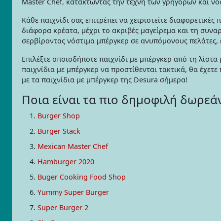
Master Chef, κατακτώντας την τέχνη των γρήγορων και ν
Κάθε παιχνίδι σας επιτρέπει να χειριστείτε διαφορετικέ
διάφορα κρέατα, μέχρι το ακριβές μαγείρεμα και τη συνα
σερβίροντας νόστιμα μπέργκερ σε ανυπόμονους πελάτες, ε
Επιλέξτε οποιοδήποτε παιχνίδι με μπέργκερ από τη λίστα 
παιχνίδια με μπέργκερ να προστίθενται τακτικά, θα έχετ
με τα παιχνίδια με μπέργκερ της Desura σήμερα!
Ποια είναι τα πιο δημοφιλή δωρεάν
Burger Shop
Burger Stack
Mexican Master Chef
Hamburger 2020
Buger Cooking Food Shop
Yummy Super Burger
Super Burger 2