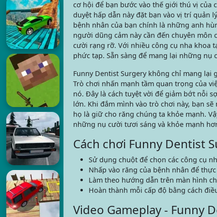
cơ hội để bạn bước vào thế giới thú vị của 
duyệt hấp dẫn này đặt bạn vào vị trí quản 
bệnh nhân của bạn chính là những anh hù
người dũng cảm này cần đến chuyên môn củ
cười rạng rỡ. Với nhiều công cụ nha khoa tạ
phức tạp. Sẵn sàng để mang lại những nụ c
Funny Dentist Surgery không chỉ mang lại g
Trò chơi nhấn mạnh tầm quan trọng của việc 
nó. Đây là cách tuyệt vời để giảm bớt nỗi s
lớn. Khi đắm mình vào trò chơi này, bạn s
họ là giữ cho răng chúng ta khỏe mạnh. Vậy
những nụ cười tươi sáng và khỏe mạnh hơ
Cách chơi Funny Dentist S
Sử dụng chuột để chọn các công cụ nh
Nhấp vào răng của bệnh nhân để thực h
Làm theo hướng dẫn trên màn hình cho
Hoàn thành mỗi cấp độ bằng cách điều 
Video Gameplay - Funny D