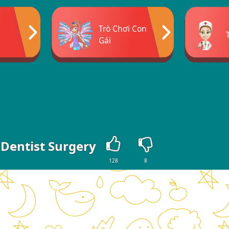
Trò Chơi Con
Gái
Dentist Surgery
128
8