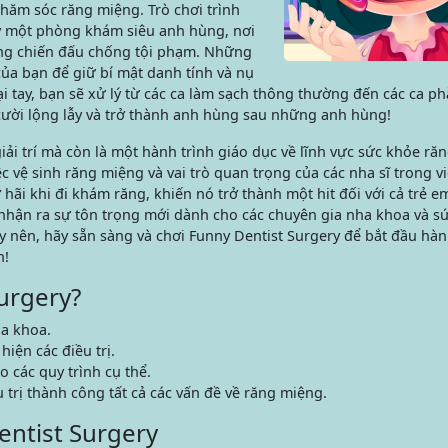
chăm sóc răng miệng. Trò chơi trình
lý một phòng khám siêu anh hùng, nơi
ng chiến đấu chống tội phạm. Những
a bạn để giữ bí mật danh tính và nụ
i tay, bạn sẽ xử lý từ các ca làm sạch thông thường đến các ca ph
ười lộng lẫy và trở thành anh hùng sau những anh hùng!
iải trí mà còn là một hành trình giáo dục về lĩnh vực sức khỏe ră
vệ sinh răng miệng và vai trò quan trọng của các nha sĩ trong việ
ợ hãi khi đi khám răng, khiến nó trở thành một hit đối với cả trẻ e
ẽ nhận ra sự tôn trọng mới dành cho các chuyên gia nha khoa và 
 nên, hãy sẵn sàng và chơi Funny Dentist Surgery để bắt đầu hàn
n!
urgery?
a khoa.
iện các điều trị.
 các quy trình cụ thể.
trị thành công tất cả các vấn đề về răng miệng.
entist Surgery