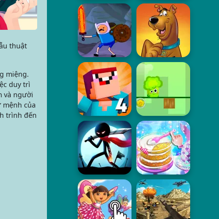
ẫu thuật
ng miệng.
c duy trì
m và người
sứ mệnh của
h trình đến