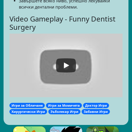
Завършете всяко ниво, успешно лекувайки
всички дентални проблеми.
Video Gameplay - Funny Dentist
Surgery
Игри за Обличане
Игри за Момичета
Доктор Игри
Хирургически Игри
Зъболекар Игри
Забавни Игри