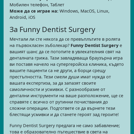
Мобилен телефон, Таблет
Може да се играе на:
Windows, MacOS, Linux,
Android, iOS
За Funny Dentist Surgery
Мечтали ли сте някога да се превъплътите в ролята
на първокласен зъболекар?
Funny Dentist Surgery
е
вашият шанс да се потопите в увлекателния свят на
денталната грижа. Тази завладяваща браузърна игра
ви поставя начело на супергеройска клиника, където
вашите пациенти са не други, а борци срещу
престъпността. Тези смели души имат нужда от
вашата експертиза, за да запазят своите
самоличности и усмивки. С разнообразие от
дентални инструменти на ваше разположение, ще се
справяте с всичко от рутинни почиствания до
сложни операции. Подгответе се да върнете тези
блестящи усмивки и да станете героят зад героите!
Funny Dentist Surgery предлага не само забавление;
това е образователно пътешествие в света на