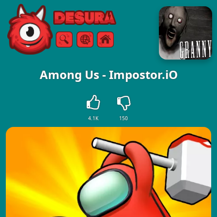
Free Online Games
Zoeken
Menu
Among Us - Impostor.iO
4.1K
150