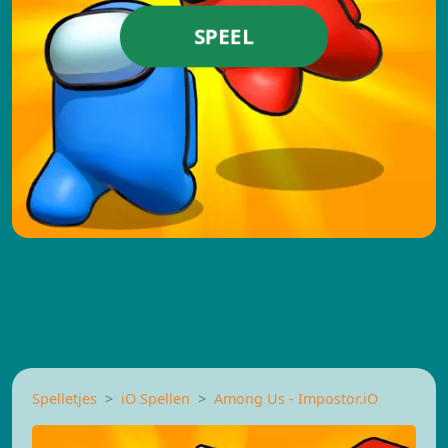
SPEEL
Spelletjes
iO Spellen
Among Us - Impostor.iO