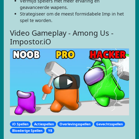
Vermijd spelers met meer ervaring en
geavanceerde wapens.
Strategiseer om de meest formidabele Imp in het
spel te worden.
Video Gameplay - Among Us -
Impostor.iO
iO Spellen
Actiespellen
Overlevingsspellen
Gevechtsspellen
Bloederige Spellen
Y8