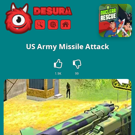
Free Online Games
Zoeken
Menu
US Army Missile Attack
1.9K
99