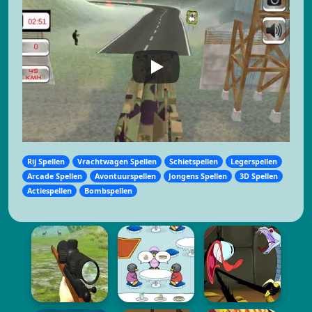
Rij Spellen
Vrachtwagen Spellen
Schietspellen
Legerspellen
Arcade Spellen
Avontuurspellen
Jongens Spellen
3D Spellen
Actiespellen
Bombspellen