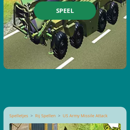
SPEEL
Spelletjes
Rij Spellen
US Army Missile Attack