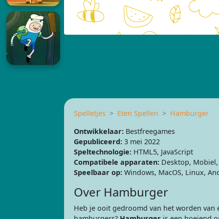
Spelletjes
Eten Spellen
Hamburger
Ontwikkelaar:
Bestfreegames
Gepubliceerd:
3 mei 2022
Speltechnologie:
HTML5, JavaScript
Compatibele apparaten:
Desktop, Mobiel, 
Speelbaar op:
Windows, MacOS, Linux, And
Over Hamburger
Heb je ooit gedroomd van het worden van 
hamburgers?
Hamburger
is een boeiend on