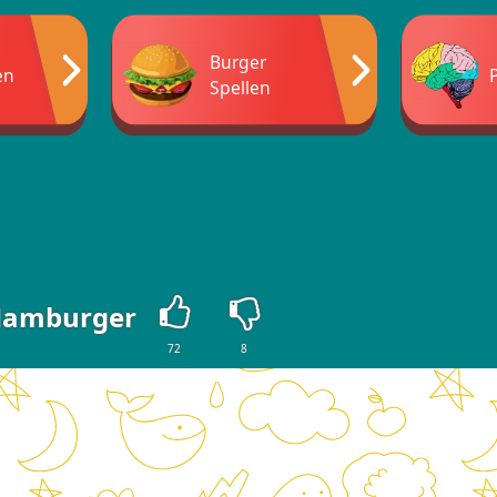
Burger
en
Spellen
amburger
72
8