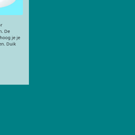
or
n. De
hoog je je
en. Duik