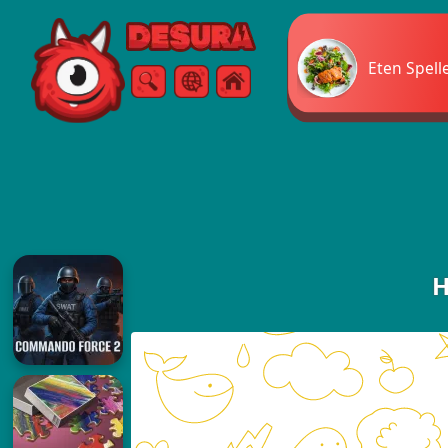
Free Online Games
Eten Spell
Zoeken
Menu
H