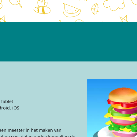
Tablet
roid, iOS
een meester in het maken van
line spel dat je onderdompelt in de