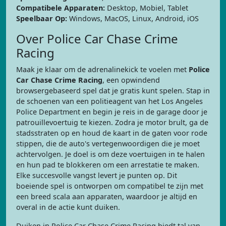
Compatibele Apparaten:
Desktop, Mobiel, Tablet
Speelbaar Op:
Windows, MacOS, Linux, Android, iOS
Over Police Car Chase Crime
Racing
Maak je klaar om de adrenalinekick te voelen met
Police
Car Chase Crime Racing
, een opwindend
browsergebaseerd spel dat je gratis kunt spelen. Stap in
de schoenen van een politieagent van het Los Angeles
Police Department en begin je reis in de garage door je
patrouillevoertuig te kiezen. Zodra je motor brult, ga de
stadsstraten op en houd de kaart in de gaten voor rode
stippen, die de auto's vertegenwoordigen die je moet
achtervolgen. Je doel is om deze voertuigen in te halen
en hun pad te blokkeren om een arrestatie te maken.
Elke succesvolle vangst levert je punten op. Dit
boeiende spel is ontworpen om compatibel te zijn met
een breed scala aan apparaten, waardoor je altijd en
overal in de actie kunt duiken.
Duiken in Police Car Chase Crime Racing biedt tal van