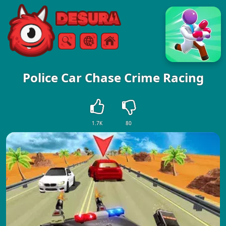
Free Online Games
Zoeken
Menu
Police Car Chase Crime Racing
1.7K
80