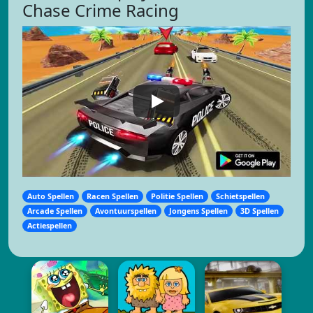
Chase Crime Racing
Auto Spellen
Racen Spellen
Politie Spellen
Schietspellen
Arcade Spellen
Avontuurspellen
Jongens Spellen
3D Spellen
Actiespellen