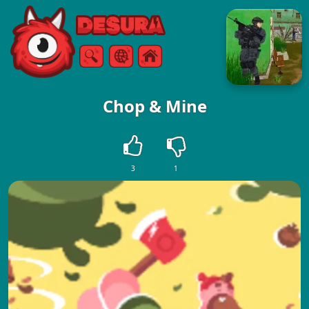
Free Online Games
Arama
Menü
Chop & Mine
3
1