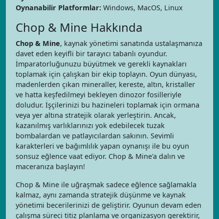
Oynanabilir Platformlar:
Windows, MacOS, Linux
Chop & Mine Hakkında
Chop & Mine
, kaynak yönetimi sanatında ustalaşmanıza
davet eden keyifli bir tarayıcı tabanlı oyundur.
İmparatorluğunuzu büyütmek ve gerekli kaynakları
toplamak için çalışkan bir ekip toplayın. Oyun dünyası,
madenlerden çıkan mineraller, kereste, altın, kristaller
ve hatta keşfedilmeyi bekleyen dinozor fosilleriyle
doludur. İşçilerinizi bu hazineleri toplamak için ormana
veya yer altına stratejik olarak yerleştirin. Ancak,
kazanılmış varlıklarınızı yok edebilecek tuzak
bombalardan ve patlayıcılardan sakının. Sevimli
karakterleri ve bağımlılık yapan oynanışı ile bu oyun
sonsuz eğlence vaat ediyor. Chop & Mine'a dalın ve
maceranıza başlayın!
Chop & Mine ile uğraşmak sadece eğlence sağlamakla
kalmaz, aynı zamanda stratejik düşünme ve kaynak
yönetimi becerilerinizi de geliştirir. Oyunun devam eden
çalışma süreci titiz planlama ve organizasyon gerektirir,