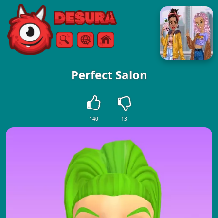
Free Online Games
Arama
Menü
Perfect Salon
140
13