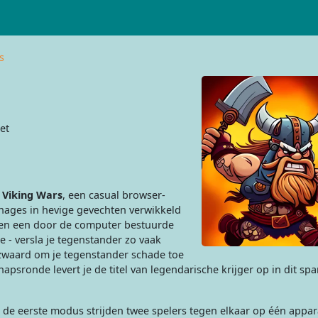
s
et
n
Viking Wars
, een casual browser-
nages in hevige gevechten verwikkeld
tegen een door de computer bestuurde
de - versla je tegenstander zo vaak
e zwaard om je tegenstander schade toe
psronde levert je de titel van legendarische krijger op in dit s
de eerste modus strijden twee spelers tegen elkaar op één appara