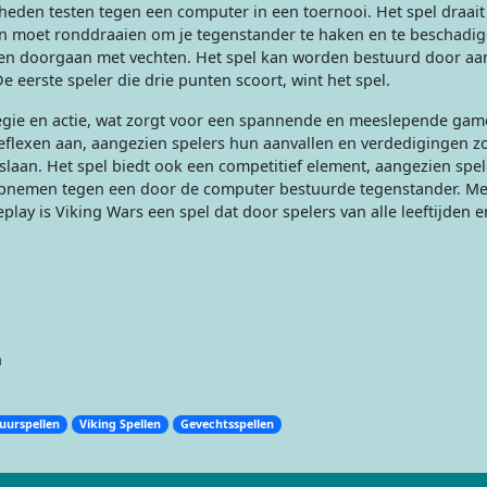
eden testen tegen een computer in een toernooi. Het spel draai
n moet ronddraaien om je tegenstander te haken en te beschadige
 en doorgaan met vechten. Het spel kan worden bestuurd door aa
 eerste speler die drie punten scoort, wint het spel.
tegie en actie, wat zorgt voor een spannende en meeslepende gam
eflexen aan, aangezien spelers hun aanvallen en verdedigingen z
laan. Het spel biedt ook een competitief element, aangezien spe
pnemen tegen een door de computer bestuurde tegenstander. Met
ay is Viking Wars een spel dat door spelers van alle leeftijden e
n
uurspellen
Viking Spellen
Gevechtsspellen