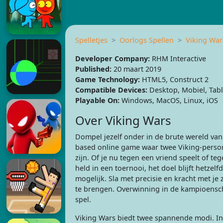
Spelletjes
Oorlogs Spellen
Viking War
Developer Company:
RHM Interactive
Published:
20 maart 2019
Game Technology:
HTML5, Construct 2
Compatible Devices:
Desktop, Mobiel, Tabl
Playable On:
Windows, MacOS, Linux, iOS
Over Viking Wars
Dompel jezelf onder in de brute wereld va
based online game waar twee Viking-perso
zijn. Of je nu tegen een vriend speelt of 
held in een toernooi, het doel blijft hetzelf
mogelijk. Sla met precisie en kracht met j
te brengen. Overwinning in de kampioenscha
spel.
Viking Wars biedt twee spannende modi. In 