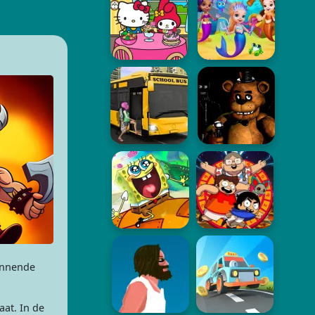
pannende
at. In de