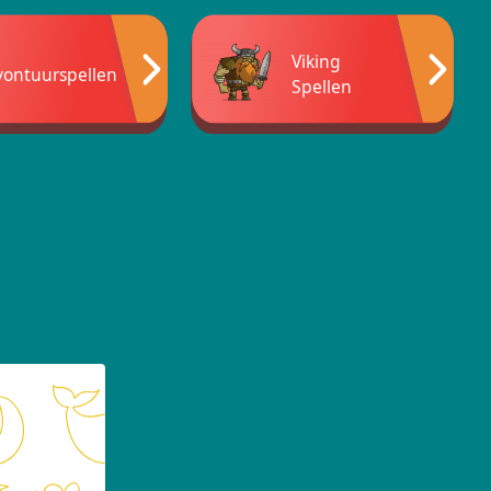
Viking
vontuurspellen
Spellen