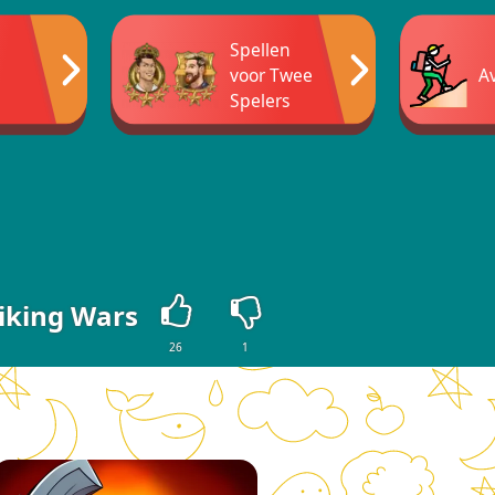
Spellen
voor Twee
A
Spelers
iking Wars
26
1