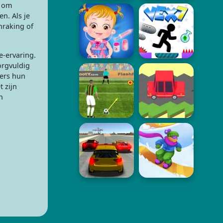
t om
n. Als je
nraking of
e-ervaring.
orgvuldig
lers hun
 zijn
n