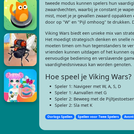
tweede modus kunnen spelers hun vaardigh
zwaardvechten, waarbij je constant je wape
mist, moet je je gevallen zwaard oppakken
door op "W" en "Pijl omhoog" te drukken. De
Viking Wars biedt een unieke mix van stra
Het moedigt strategisch denken en snelle r
moeten timen om hun tegenstanders te vers
vrienden kunnen uitdagen of het kunnen o
eenvoudige bediening en verslavende gamepl
vaardigheidsniveaus kan worden genoten.
Hoe speel je Viking Wars?
Speler 1: Navigeer met W, A, S, D
Speler 1: Aanvallen met G
Speler 2: Beweeg met de Pijltjestoetse
Speler 2: Sla met K
Oorlogs Spellen
Spellen voor Twee Spelers
Avont