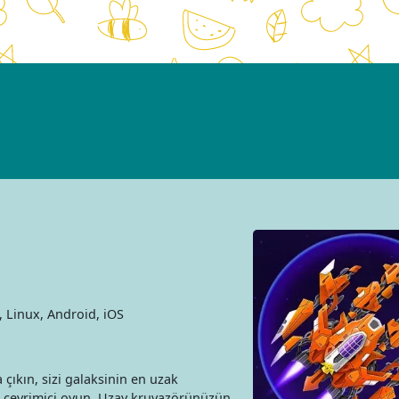
Linux, Android, iOS
a çıkın, sizi galaksinin en uzak
lı çevrimiçi oyun. Uzay kruvazörünüzün