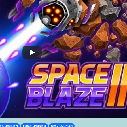
lah Oyunları
Erkek Oyunları
Uzay Oyunları