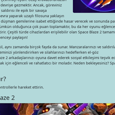
ı devriye gezmektir. Ancak, göreviniz
 saldırısı ile epik bir savaşa
evra yaparak uzaylı filosuna yaklaşın
iz düşman gemilerine isabet ettiğinde hasar verecek ve sonunda pa
 mümkün olduğunca çok puan toplamaktır, bu da her oyunu eğlencel
ir. Çeşitli türde cihazlardan erişilebilir olan Space Blaze 2 tama
lenceyi paylaşın!
l, aynı zamanda birçok fayda da sunar. Manzaralarınızı ve saldırıla
Geminizi yönlendirirken ve silahlarınızı hedeflerken el-göz
ze 2 arkadaşlarınızı oyuna davet ederek sosyal etkileşimi teşvik e
 için eğlenceli ve rahatlatıcı bir moladır. Neden bekleyesiniz? Sp
r?
trollerle hareket ettirin.
aze 2