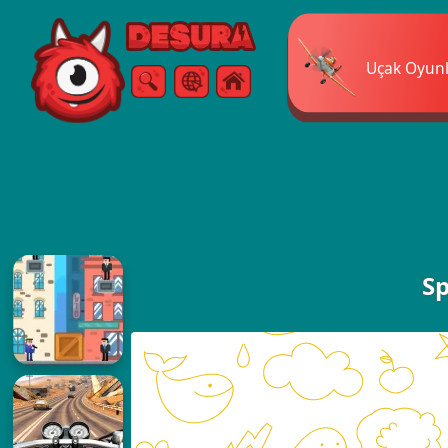
Free Online Games
Uçak Oyunl
Arama
Menü
Sp