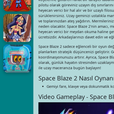
pilotu olarak göreviniz uzayın dış sınırların
heyecan verici bir hal alır ve bir uzaylı filosu
sürüklenirsiniz. Uzay geminizi ustalıkla man
ve toplarınızdan ateş yağdırın. Mermilerin
neden olacaktır. Space Blaze 2'nin amacı,
heyecan verici bir meydan okuma haline getir
ücretsizdir. Arkadaşlarınızı davet edin ve eğ
Space Blaze 2 sadece eğlenceli bir oyun deği
planlarken stratejik düşüncenizi geliştirir. 
koordinasyonunuzu artırır. Ayrıca, Space Bla
olarak, günlük hayatın stresinden uzaklaşmak
ile uzay maceranıza bugün başlayın!
Space Blaze 2 Nasıl Oynanı
Gemiyi fare, klavye veya dokunmatik kon
Video Gameplay - Space Bl