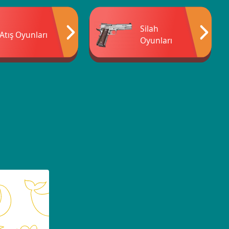
Silah
Atış Oyunları
Oyunları