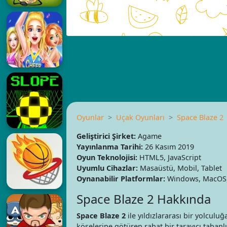
Oyunlar
Uçak Oyunları
Space Blaze 2
Geliştirici Şirket:
Agame
Yayınlanma Tarihi:
26 Kasım 2019
Oyun Teknolojisi:
HTML5, JavaScript
Uyumlu Cihazlar:
Masaüstü, Mobil, Tablet
Oynanabilir Platformlar:
Windows, MacOS, 
Space Blaze 2 Hakkında
Space Blaze 2
ile yıldızlararası bir yolculuğ
köşelerine götüren rahat bir tarayıcı taban