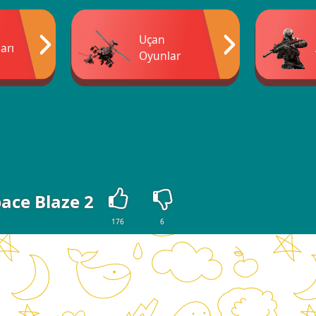
Uçan
arı
Oyunlar
ace Blaze 2
176
6