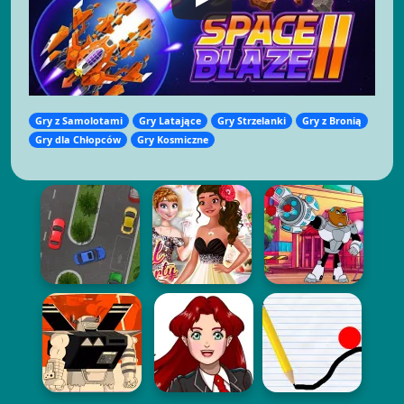
Gry z Samolotami
Gry Latające
Gry Strzelanki
Gry z Bronią
Gry dla Chłopców
Gry Kosmiczne