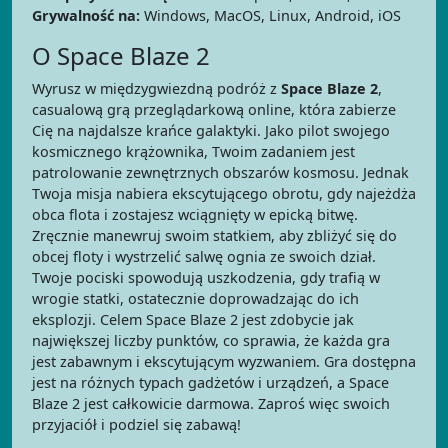
Grywalność na:
Windows, MacOS, Linux, Android, iOS
O Space Blaze 2
Wyrusz w międzygwiezdną podróż z
Space Blaze 2
,
casualową grą przeglądarkową online, która zabierze
Cię na najdalsze krańce galaktyki. Jako pilot swojego
kosmicznego krążownika, Twoim zadaniem jest
patrolowanie zewnętrznych obszarów kosmosu. Jednak
Twoja misja nabiera ekscytującego obrotu, gdy najeżdża
obca flota i zostajesz wciągnięty w epicką bitwę.
Zręcznie manewruj swoim statkiem, aby zbliżyć się do
obcej floty i wystrzelić salwę ognia ze swoich dział.
Twoje pociski spowodują uszkodzenia, gdy trafią w
wrogie statki, ostatecznie doprowadzając do ich
eksplozji. Celem Space Blaze 2 jest zdobycie jak
największej liczby punktów, co sprawia, że każda gra
jest zabawnym i ekscytującym wyzwaniem. Gra dostępna
jest na różnych typach gadżetów i urządzeń, a Space
Blaze 2 jest całkowicie darmowa. Zaproś więc swoich
przyjaciół i podziel się zabawą!