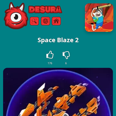
Free Online Games
Szukaj
Menu
Space Blaze 2
176
6