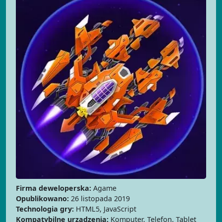
Firma deweloperska:
Agame
Opublikowano:
26 listopada 2019
Technologia gry:
HTML5, JavaScript
Kompatybilne urządzenia:
Komputer, Telefon, Tablet