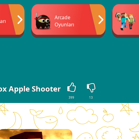
Arcade
arı
Oyunları
ox Apple Shooter
399
13