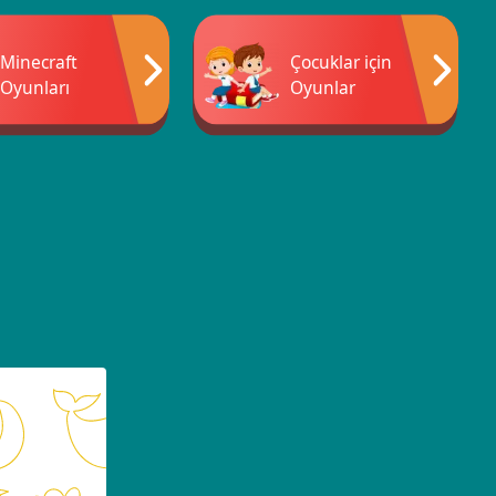
Minecraft
Çocuklar için
Oyunları
Oyunlar