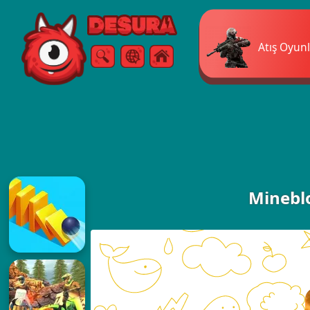
Free Online Games
Atış Oyunl
Arama
Menü
Minebl