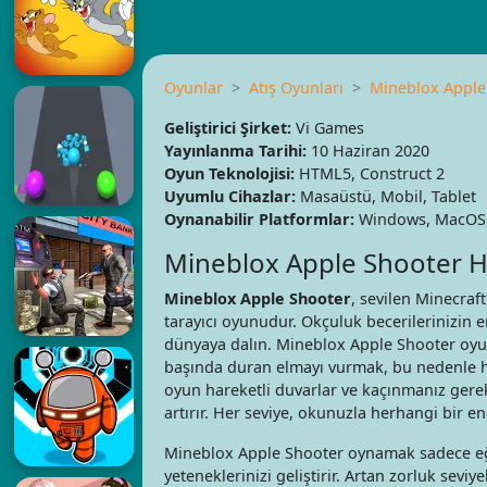
Oyunlar
Atış Oyunları
Mineblox Apple
Geliştirici Şirket:
Vi Games
Yayınlanma Tarihi:
10 Haziran 2020
Oyun Teknolojisi:
HTML5, Construct 2
Uyumlu Cihazlar:
Masaüstü, Mobil, Tablet
Oynanabilir Platformlar:
Windows, MacOS, 
Mineblox Apple Shooter 
Mineblox Apple Shooter
, sevilen Minecraf
tarayıcı oyunudur. Okçuluk becerilerinizin en
dünyaya dalın. Mineblox Apple Shooter oyu
başında duran elmayı vurmak, bu nedenle ha
oyun hareketli duvarlar ve kaçınmanız gereke
artırır. Her seviye, okunuzla herhangi bir
Mineblox Apple Shooter oynamak sadece eğ
yeteneklerinizi geliştirir. Artan zorluk seviye