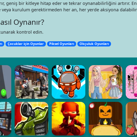
r, geniş bir kitleye hitap eder ve tekrar oynanabilirliğini artırır. En 
me veya kurulum gerektirmeden her an, her yerde aksiyona dalabilir
asıl Oynanır?
unarak kontrol edin.
rı
Çocuklar için Oyunlar
Piksel Oyunları
Okçuluk Oyunları