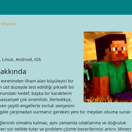
 Shooter
Linux, Android, iOS
Hakkında
t evreninden ilham alan büyüleyici bir
 üst düzeyde test edildiği pikselli bir
nundaki hedef, başka bir karakterin
ssasiyet çok önemlidir. İlerledikçe,
n çeşitli engellerle zorluk seviyesini
 engele çarpmadan vurmanız gereken yeni bir meydan okuma sunar.
lenceli olmakla kalmaz, aynı zamanda odaklanma ve doğruluk
leri sizi tetikte tutar ve problem çözme becerilerinizi artırır. Minecr