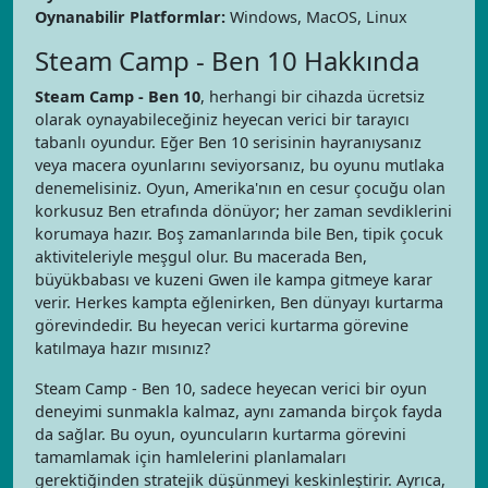
Oynanabilir Platformlar:
Windows, MacOS, Linux
Steam Camp - Ben 10 Hakkında
Steam Camp - Ben 10
, herhangi bir cihazda ücretsiz
olarak oynayabileceğiniz heyecan verici bir tarayıcı
tabanlı oyundur. Eğer Ben 10 serisinin hayranıysanız
veya macera oyunlarını seviyorsanız, bu oyunu mutlaka
denemelisiniz. Oyun, Amerika'nın en cesur çocuğu olan
korkusuz Ben etrafında dönüyor; her zaman sevdiklerini
korumaya hazır. Boş zamanlarında bile Ben, tipik çocuk
aktiviteleriyle meşgul olur. Bu macerada Ben,
büyükbabası ve kuzeni Gwen ile kampa gitmeye karar
verir. Herkes kampta eğlenirken, Ben dünyayı kurtarma
görevindedir. Bu heyecan verici kurtarma görevine
katılmaya hazır mısınız?
Steam Camp - Ben 10, sadece heyecan verici bir oyun
deneyimi sunmakla kalmaz, aynı zamanda birçok fayda
da sağlar. Bu oyun, oyuncuların kurtarma görevini
tamamlamak için hamlelerini planlamaları
gerektiğinden stratejik düşünmeyi keskinleştirir. Ayrıca,