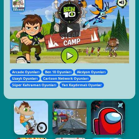
Arcade Oyunları
Ben 10 Oyunları
Aksiyon Oyunları
Uzaylı Oyunları
Cartoon Network Oyunları
Süper Kahraman Oyunları
Yan Kaydırmalı Oyunlar