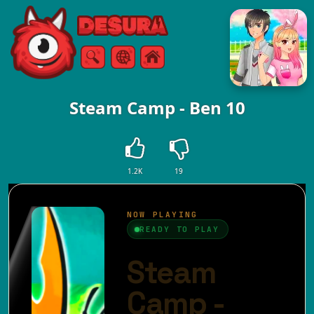
Free Online Games
Arama
Menü
Steam Camp - Ben 10
1.2K
19