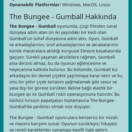
Oynanabilir Platformlar:
Windows, MacOS, Linux
The Bungee - Gumball Hakkında
The Bungee - Gumball
oyununda, çizgi filmden sanal
dünyaya adım atan on iki yaşındaki bir kedi olan
Gumball'un tuhaf dünyasına adım atın. Oyun, Gumball
ve arkadaşlarının, sınıf arkadaşlarının ve akrabalarının
komik maceralara atıldığı kurgusal Elmore kasabasında
geçiyor. Sürekli yaşanan aksiliklere rağmen, Gumball
asla dersini almaz, bu da oyunun eğlencesine ve
heyecanına katkıda bulunur. Bu bölümde, Gumball kız
arkadaşını bir demet çiçekle şaşırtmaya karar verir ve bu
onu bir şehir çiçek tarlasını yağmalamak gibi cesur ve
yasa dışı bir göreve sürükler. Beline bağlı elastik bir
bungee ipi ile Gumball riskli operasyonuna hazırdır. Bu
talihsiz hırsızın papatyaları toplamasına The Bungee -
Gumball'da yardımcı olmak size düşüyor.
The Bungee - Gumball oyunculara benzersiz bir mizah
ve macera karışımı sunar. Oyunun sürükleyici hikayesi
ve renkli karakterleri oynamayı keyifli hale getirir.