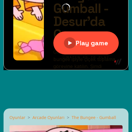
Oyunlar
Arcade Oyunları
The Bungee - Gumball