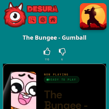
Free Online Games
Arama
Menü
The Bungee - Gumball
110
6