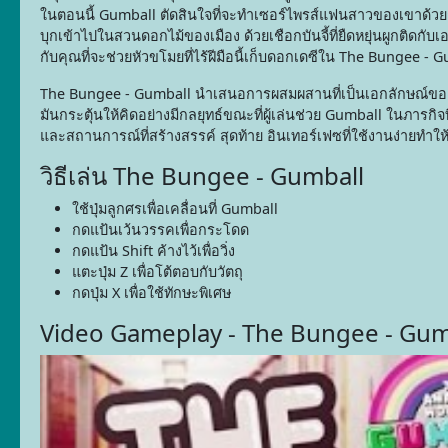
ในตอนนี้ Gumball ตัดสินใจที่จะทำเซอร์ไพรส์แฟนสาวของเขาด้วย
บุกเข้าไปในสวนดอกไม้ของเมือง ด้วยเชือกบันจี้ที่ยืดหยุ่นผูกติดกับเอ
กับคุณที่จะช่วยหัวขโมยที่ไร้ฝีมือนี้เก็บดอกเดซีใน The Bungee - 
The Bungee - Gumball นำเสนอการผสมผสานที่เป็นเอกลักษณ์ของอาร
มันกระตุ้นให้คิดอย่างมีกลยุทธ์ขณะที่ผู้เล่นช่วย Gumball ในภารก
และสถานการณ์ที่สร้างสรรค์ สุดท้าย อินเทอร์เฟซที่ใช้งานง่ายทำให้เ
วิธีเล่น The Bungee - Gumball
ใช้ปุ่มลูกศรเพื่อเคลื่อนที่ Gumball
กดแป้นเว้นวรรคเพื่อกระโดด
กดแป้น Shift ค้างไว้เพื่อวิ่ง
แตะปุ่ม Z เพื่อโต้ตอบกับวัตถุ
กดปุ่ม X เพื่อใช้ทักษะพิเศษ
Video Gameplay - The Bungee - Gum