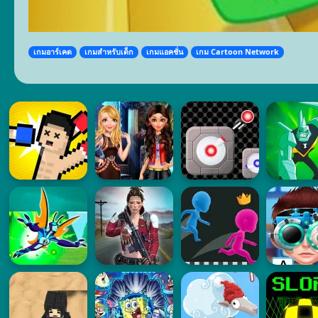
เกมอาร์เคด
เกมสำหรับเด็ก
เกมแอคชั่น
เกม Cartoon Network