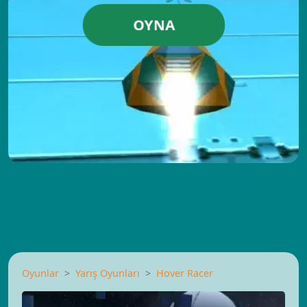
OYNA
Oyunlar
Yarış Oyunları
Hover Racer