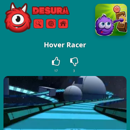
Free Online Games
Zoeken
Menu
Hover Racer
17
3