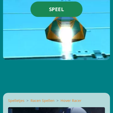
SPEEL
Spelletjes
Racen Spellen
Hover Racer