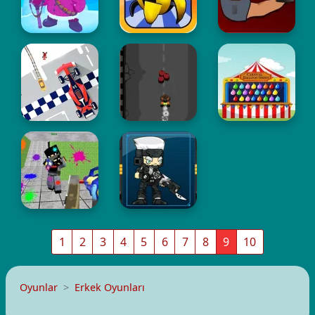
1
2
3
4
5
6
7
8
9
10
Oyunlar
Erkek Oyunları