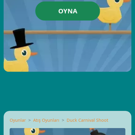
OYNA
Oyunlar
Atış Oyunları
Duck Carnival Shoot