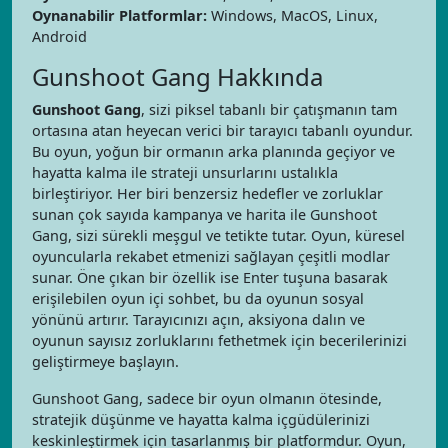
Oynanabilir Platformlar:
Windows, MacOS, Linux,
Android
Gunshoot Gang Hakkında
Gunshoot Gang
, sizi piksel tabanlı bir çatışmanın tam
ortasına atan heyecan verici bir tarayıcı tabanlı oyundur.
Bu oyun, yoğun bir ormanın arka planında geçiyor ve
hayatta kalma ile strateji unsurlarını ustalıkla
birleştiriyor. Her biri benzersiz hedefler ve zorluklar
sunan çok sayıda kampanya ve harita ile Gunshoot
Gang, sizi sürekli meşgul ve tetikte tutar. Oyun, küresel
oyuncularla rekabet etmenizi sağlayan çeşitli modlar
sunar. Öne çıkan bir özellik ise Enter tuşuna basarak
erişilebilen oyun içi sohbet, bu da oyunun sosyal
yönünü artırır. Tarayıcınızı açın, aksiyona dalın ve
oyunun sayısız zorluklarını fethetmek için becerilerinizi
geliştirmeye başlayın.
Gunshoot Gang, sadece bir oyun olmanın ötesinde,
stratejik düşünme ve hayatta kalma içgüdülerinizi
keskinleştirmek için tasarlanmış bir platformdur. Oyun,