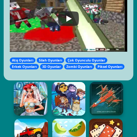
Atış Oyunları
Silah Oyunları
Çok Oyunculu Oyunlar
Erkek Oyunları
3D Oyunlar
Zombi Oyunları
Piksel Oyunları