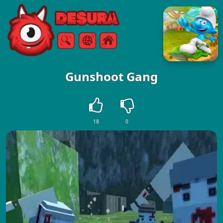
Free Online Games
Arama
Menü
Gunshoot Gang
18
0