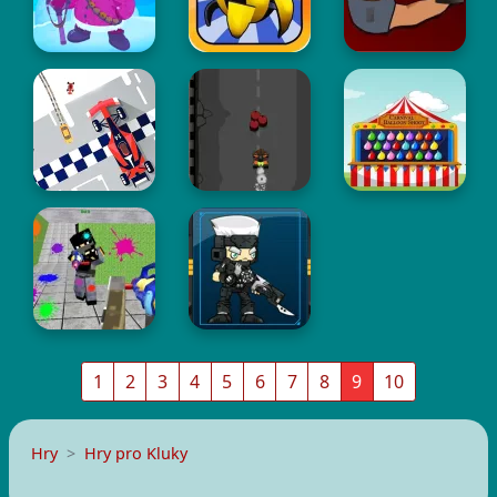
1
2
3
4
5
6
7
8
9
10
Hry
Hry pro Kluky