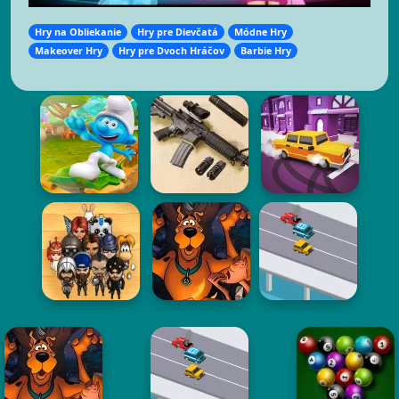
Hry na Obliekanie
Hry pre Dievčatá
Módne Hry
Makeover Hry
Hry pre Dvoch Hráčov
Barbie Hry