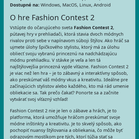
Dostupné na:
Windows, MacOS, Linux, Android
O hre Fashion Contest 2
Vstúpte do očarujúceho sveta
Fashion Contest 2
,
pútavej hry v prehliadači, ktorá stavia dvoch módnych
rivalov proti sebe v napínavom súboji štýlov. Ako hráč sa
ujmete úlohy špičkového stylistu, ktorý má za úlohu
obliecť svoju vybranú princeznú na nadchádzajúcu
módnu prehliadku. V stávke je veľa a len tá
najštýlovejšia princezná vyjde víťazne. Fashion Contest 2
je viac než len hra – je to zábavný a interaktívny spôsob,
ako preskúmať váš módny vkus a kreativitu. Ideálne pre
začínajúcich stylistov alebo každého, kto má rád umenie
obliekacie sa. Tak prečo čakať? Ponorte sa a začnite
vytvárať svoj víťazný vzhľad!
Fashion Contest 2 nie je len o zábave a hrách, je to
platforma, ktorá umožňuje hráčom preskúmať svoje
módne inštinkty a kreativitu. Je to skvelý spôsob, ako
pochopiť nuansy štýlovania a obliekania, čo môže byť
odrazovým mostíkom pre tých, ktorí túžia stať sa