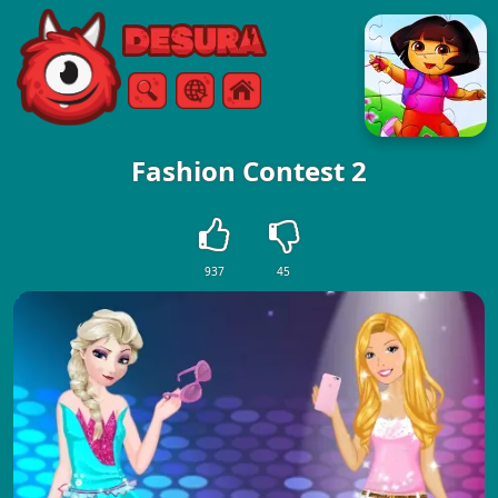
Free Online Games
Ricerca
Menù
Fashion Contest 2
937
45