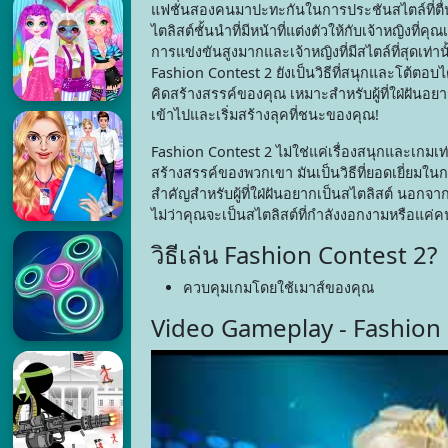
แฟชั่นสองคนมาปะทะกันในการประชันสไตล์ที่ตื่น
ไตลิสต์ชั้นนำที่มีหน้าที่แต่งตัวให้กับเจ้าหญิงที
การแข่งขันสูงมากและเจ้าหญิงที่มีสไตล์ที่สุดเท่
Fashion Contest 2 ยังเป็นวิธีที่สนุกและโต้ต
คิดสร้างสรรค์ของคุณ เหมาะสำหรับผู้ที่ใฝ่ฝันอยา
เข้าไปและเริ่มสร้างลุคที่ชนะของคุณ!
Fashion Contest 2 ไม่ใช่แค่เรื่องสนุกและเกมเ
สร้างสรรค์ของพวกเขา มันเป็นวิธีที่ยอดเยี่ยม
สำคัญสำหรับผู้ที่ใฝ่ฝันอยากเป็นสไตลิสต์ นอกจากน
ไม่ว่าคุณจะเป็นสไตลิสต์ที่กำลังงอกงามหรือแค่ค
วิธีเล่น Fashion Contest 2?
ควบคุมเกมโดยใช้เมาส์ของคุณ
Video Gameplay - Fashion