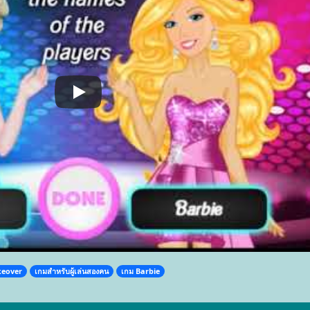
keover
เกมสำหรับผู้เล่นสองคน
เกม Barbie