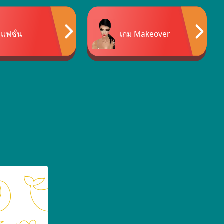
มแฟชั่น
เกม Makeover