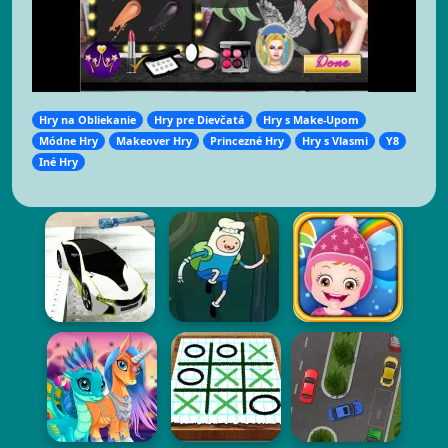
Hry na Obliekanie
Hry pre Dievčatá
Hry s Make-Upom
Módne Hry
Makeover Hry
Princezné Hry
Hry s Vlasmi
Y8
Iné Hry