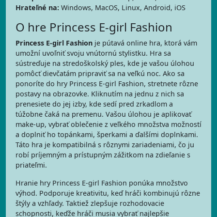
Hrateľné na:
Windows, MacOS, Linux, Android, iOS
O hre Princess E-girl Fashion
Princess E-girl Fashion
je pútavá online hra, ktorá vám
umožní uvoľniť svoju vnútornú stylistku. Hra sa
sústreďuje na stredoškolský ples, kde je vašou úlohou
pomôcť dievčatám pripraviť sa na veľkú noc. Ako sa
ponoríte do hry Princess E-girl Fashion, stretnete rôzne
postavy na obrazovke. Kliknutím na jednu z nich sa
prenesiete do jej izby, kde sedí pred zrkadlom a
túžobne čaká na premenu. Vašou úlohou je aplikovať
make-up, vybrať oblečenie z veľkého množstva možností
a doplniť ho topánkami, šperkami a ďalšími doplnkami.
Táto hra je kompatibilná s rôznymi zariadeniami, čo ju
robí príjemným a prístupným zážitkom na zdieľanie s
priateľmi.
Hranie hry Princess E-girl Fashion ponúka množstvo
výhod. Podporuje kreativitu, keď hráči kombinujú rôzne
štýly a vzhľady. Taktiež zlepšuje rozhodovacie
schopnosti, keďže hráči musia vybrať najlepšie