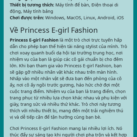
Thiết bị tương thích:
Máy tính để bàn, Điện thoại di
động, Máy tính bảng
Chơi được trên:
Windows, MacOS, Linux, Android, iOS
Về Princess E-girl Fashion
Princess E-girl Fashion
là một trò chơi trực tuyến hấp
dẫn cho phép bạn thể hiện tài năng stylist của mình. Trò
chơi xoay quanh buổi dạ hội tại trường trung học, nơi
nhiệm vụ của bạn là giúp các cô gái chuẩn bị cho đêm
lớn. Khi bạn tham gia vào Princess E-girl Fashion, bạn
sẽ gặp gỡ nhiều nhân vật khác nhau trên màn hình.
Nhấp vào một nhân vật sẽ đưa bạn đến phòng của cô
ấy, nơi cô ấy ngồi trước gương, háo hức chờ đợi một
cuộc trang điểm. Nhiệm vụ của bạn là trang điểm, chọn
trang phục từ nhiều lựa chọn khác nhau và phụ kiện với
giày, trang sức và nhiều thứ khác. Trò chơi này tương
thích với nhiều thiết bị, mang đến một trải nghiệm thú
vị và dễ tiếp cận để tận hưởng cùng bạn bè.
Chơi Princess E-girl Fashion mang lại nhiều lợi ích. Nó
thúc đẩy sự sáng tạo khi người chơi pha trộn và kết hợp