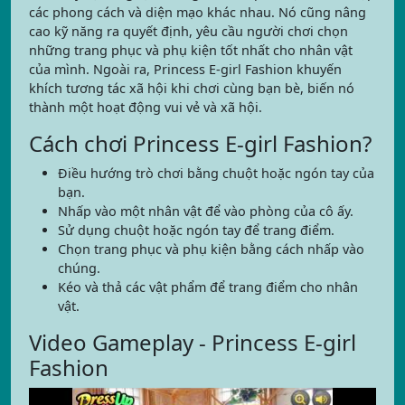
các phong cách và diện mạo khác nhau. Nó cũng nâng
cao kỹ năng ra quyết định, yêu cầu người chơi chọn
những trang phục và phụ kiện tốt nhất cho nhân vật
của mình. Ngoài ra, Princess E-girl Fashion khuyến
khích tương tác xã hội khi chơi cùng bạn bè, biến nó
thành một hoạt động vui vẻ và xã hội.
Cách chơi Princess E-girl Fashion?
Điều hướng trò chơi bằng chuột hoặc ngón tay của
bạn.
Nhấp vào một nhân vật để vào phòng của cô ấy.
Sử dụng chuột hoặc ngón tay để trang điểm.
Chọn trang phục và phụ kiện bằng cách nhấp vào
chúng.
Kéo và thả các vật phẩm để trang điểm cho nhân
vật.
Video Gameplay - Princess E-girl
Fashion