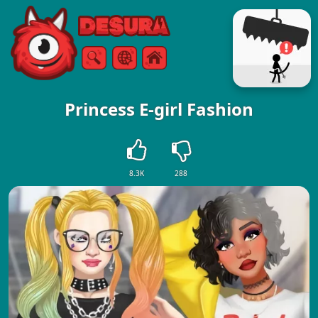
Free Online Games
Tìm kiếm
Thực đơn
Princess E-girl Fashion
8.3K
288