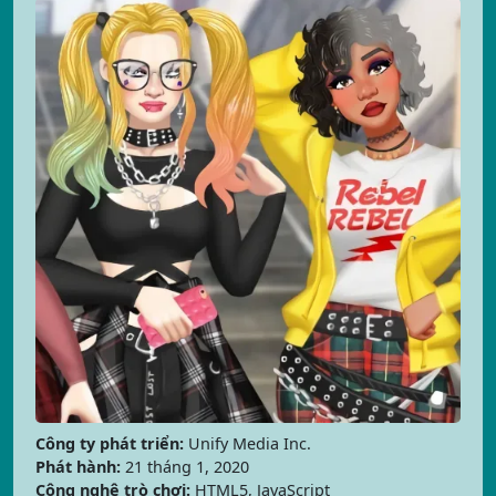
Công ty phát triển:
Unify Media Inc.
Phát hành:
21 tháng 1, 2020
Công nghệ trò chơi:
HTML5, JavaScript