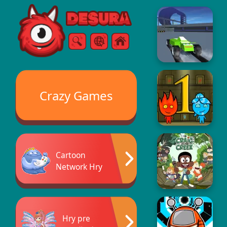
Free Online Games
Vyhľadávanie
Ponuka
Crazy Games
Cartoon
Network Hry
Hry pre