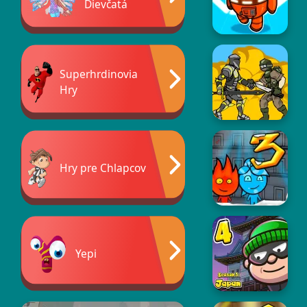
Dievčatá
Superhrdinovia
Hry
Hry pre Chlapcov
Yepi