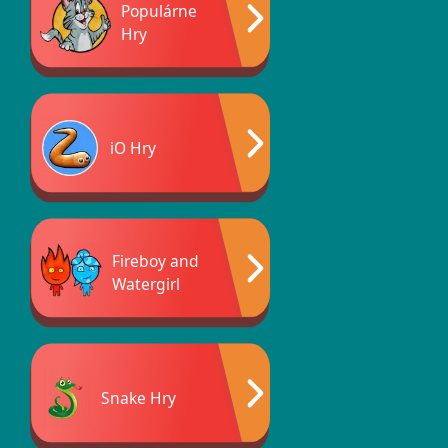
Populárne
Hry
iO Hry
Fireboy and
Watergirl
Snake Hry