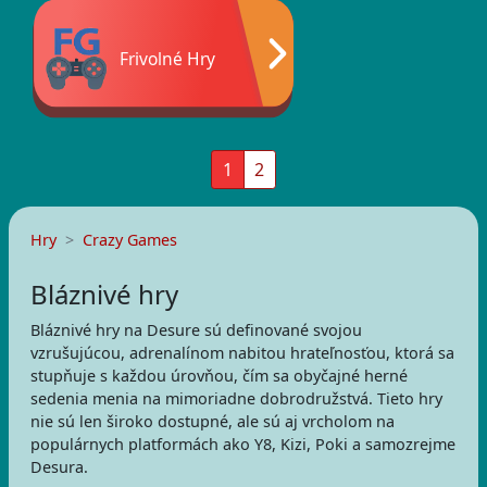
Frivolné Hry
1
2
Hry
Crazy Games
Bláznivé hry
Bláznivé hry na Desure sú definované svojou
vzrušujúcou, adrenalínom nabitou hrateľnosťou, ktorá sa
stupňuje s každou úrovňou, čím sa obyčajné herné
sedenia menia na mimoriadne dobrodružstvá. Tieto hry
nie sú len široko dostupné, ale sú aj vrcholom na
populárnych platformách ako Y8, Kizi, Poki a samozrejme
Desura.