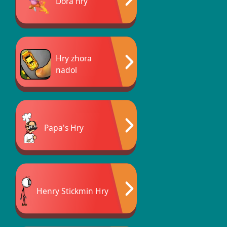
Dora hry
Hry zhora
nadol
Papa's Hry
Henry Stickmin Hry