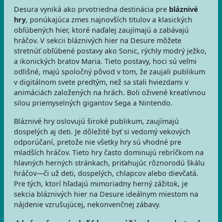
Desura vyniká ako prvotriedna destinácia pre
bláznivé
hry
, ponúkajúca zmes najnovších titulov a klasických
obľúbených hier, ktoré naďalej zaujímajú a zabávajú
hráčov. V sekcii bláznivých hier na Desure môžete
stretnúť obľúbené postavy ako Sonic, rýchly modrý ježko,
a ikonických bratov Maria. Tieto postavy, hoci sú veľmi
odlišné, majú spoločný pôvod v tom, že zaujali publikum
v digitálnom svete predtým, než sa stali hviezdami v
animáciách založených na hrách. Boli oživené kreatívnou
silou priemyselných gigantov Sega a Nintendo.
Bláznivé hry oslovujú široké publikum, zaujímajú
dospelých aj deti. Je dôležité byť si vedomý vekových
odporúčaní, pretože nie všetky hry sú vhodné pre
mladších hráčov. Tieto hry často dominujú rebríčkom na
hlavných herných stránkach, priťahujúc rôznorodú škálu
hráčov—či už deti, dospelých, chlapcov alebo dievčatá.
Pre tých, ktorí hľadajú mimoriadny herný zážitok, je
sekcia bláznivých hier na Desure ideálnym miestom na
nájdenie vzrušujúcej, nekonvenčnej zábavy.