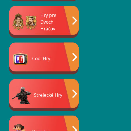
Hry pre
Dvoch
Hráčov
Cool Hry
Strelecké Hry