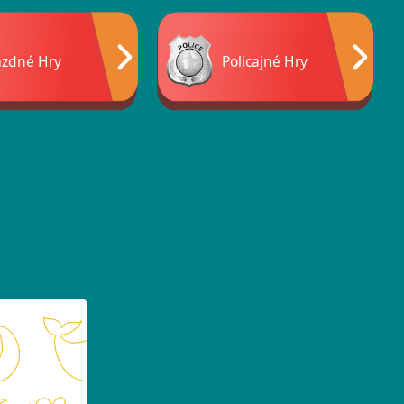
azdné Hry
Policajné Hry