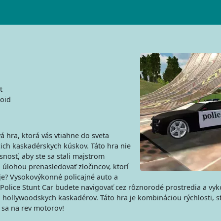
t
oid
á hra, ktorá vás vtiahne do sveta
ch kaskadérskych kúskov. Táto hra nie
esnosť, aby ste sa stali majstrom
 úlohou prenasledovať zločincov, ktorí
roje? Vysokovýkonné policajné auto a
Police Stunt Car budete navigovať cez rôznorodé prostredia a vy
ch hollywoodskych kaskadérov. Táto hra je kombináciou rýchlosti, s
e sa na rev motorov!