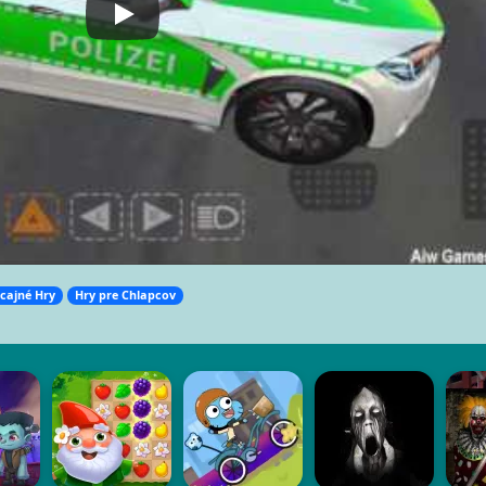
icajné Hry
Hry pre Chlapcov