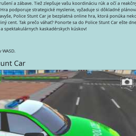
zrušení a zábave. Tiež zlepšuje vašu koordináciu rúk a očí a reakčn
 Hra podporuje strategické myslenie, vyžaduje si dôkladné plánov
vyše, Police Stunt Car je bezplatná online hra, ktorá ponúka ne
iný cent. Tak prečo váhať? Ponorte sa do Police Stunt Car ešte dne
 a spektakulárnych kaskadérskych kúskov!
v WASD.
tunt Car