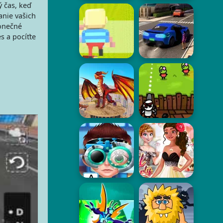
ý čas, keď
anie vašich
konečné
s a pocíťte