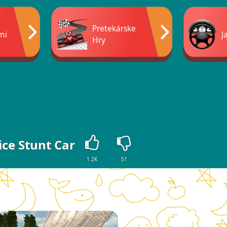
Pretekárske
mi
J
Hry
ice Stunt Car
1.2K
51