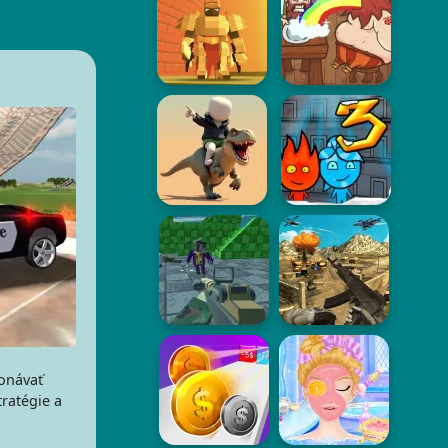
konávať
tratégie a