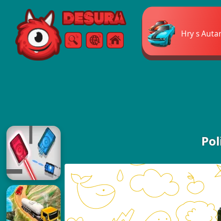
Free Online Games
Hry s Auta
Vyhľadávanie
Ponuka
Pol