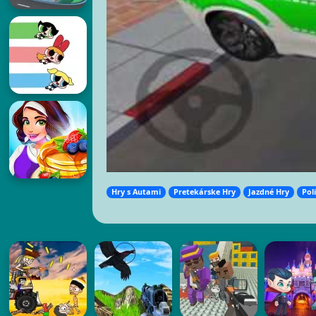
Hry s Autami
Pretekárske Hry
Jazdné Hry
Pol