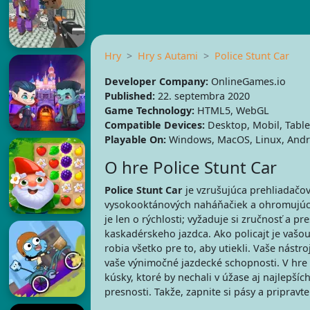
Hry
Hry s Autami
Police Stunt Car
Developer Company:
OnlineGames.io
Published:
22. septembra 2020
Game Technology:
HTML5, WebGL
Compatible Devices:
Desktop, Mobil, Table
Playable On:
Windows, MacOS, Linux, Andr
O hre Police Stunt Car
Police Stunt Car
je vzrušujúca prehliadačov
vysokooktánových naháňačiek a ohromujúci
je len o rýchlosti; vyžaduje si zručnosť a pr
kaskadérskeho jazdca. Ako policajt je vašou
robia všetko pre to, aby utiekli. Vaše nást
vaše výnimočné jazdecké schopnosti. V hre 
kúsky, ktoré by nechali v úžase aj najlepší
presnosti. Takže, zapnite si pásy a pripravt