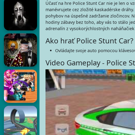
Účasť na hre Police Stunt Car nie je len o v
manévrujete cez zložité kaskadérske dráhy.
pohybov na úspešné zadržanie zločincov. Na
hodiny zábavy bez toho, aby vás to stálo jed
adrenalín z vysokorýchlostných naháňačiek
Ako hrať Police Stunt Car?
Ovládajte svoje auto pomocou kláveso
Video Gameplay - Police S