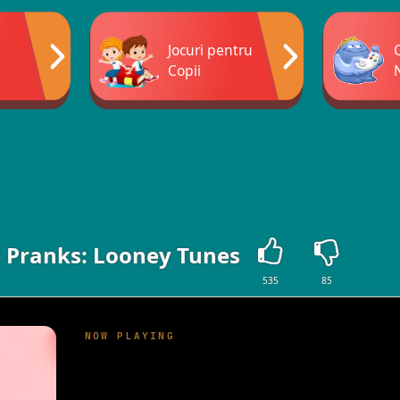
Jocuri pentru
Copii
e Pranks: Looney Tunes
535
85