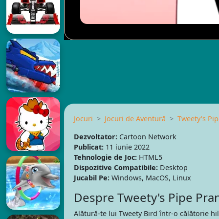
Jocuri
Jocuri de Aventură
Tweety's Pi
Dezvoltator:
Cartoon Network
Publicat:
11 iunie 2022
Tehnologie de Joc:
HTML5
Dispozitive Compatibile:
Desktop
Jucabil Pe:
Windows, MacOS, Linux
Despre Tweety's Pipe Pra
Alătură-te lui Tweety Bird într-o călătorie hi