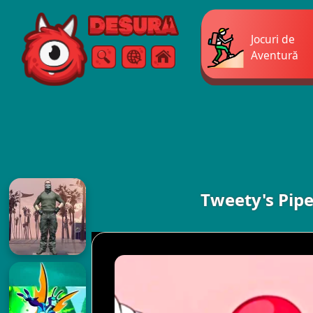
Free Online Games
Jocuri de
Aventură
Căutare
Meniul
Tweety's Pip