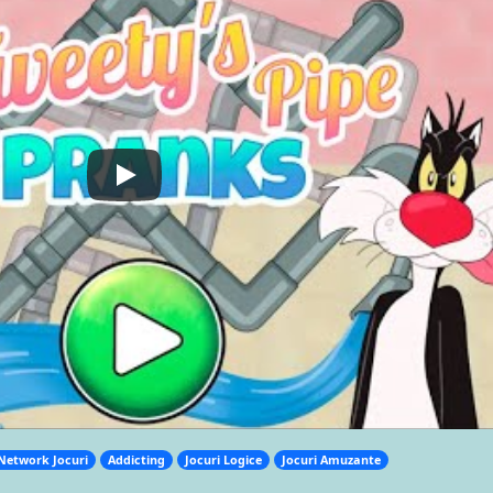
Network Jocuri
Addicting
Jocuri Logice
Jocuri Amuzante