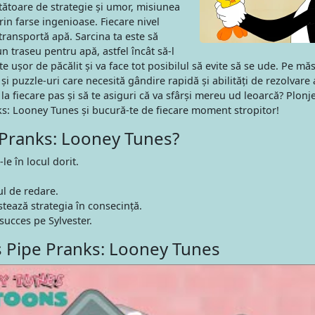
tătoare de strategie și umor, misiunea
rin farse ingenioase. Fiecare nivel
transportă apă. Sarcina ta este să
un traseu pentru apă, astfel încât să-l
te ușor de păcălit și va face tot posibilul să evite să se ude. Pe mă
 și puzzle-uri care necesită gândire rapidă și abilități de rezolvare 
 la fiecare pas și să te asiguri că va sfârși mereu ud leoarcă? Plonj
ks: Looney Tunes și bucură-te de fiecare moment stropitor!
 Pranks: Looney Tunes?
le în locul dorit.
l de redare.
stează strategia în consecință.
succes pe Sylvester.
s Pipe Pranks: Looney Tunes