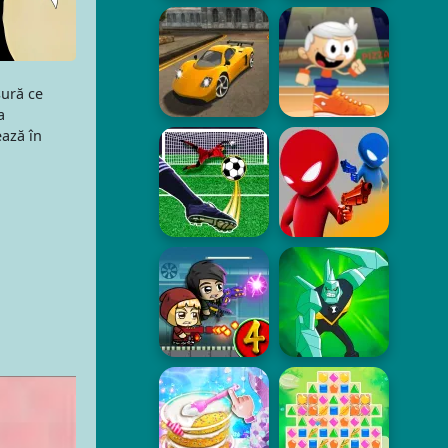
sură ce
a
ează în