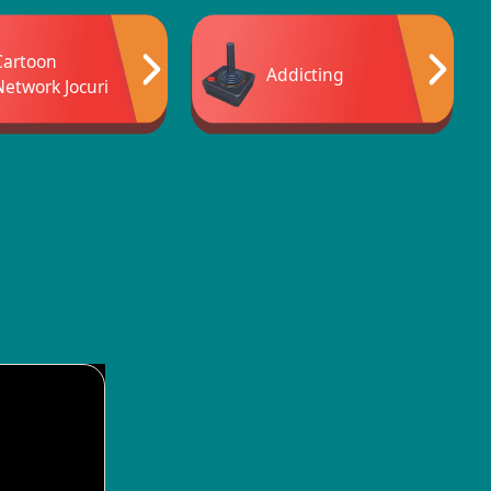
Cartoon
Addicting
Network Jocuri