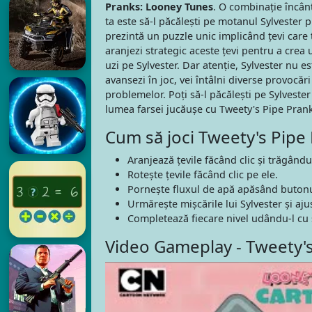
Pranks: Looney Tunes
. O combinație încân
ta este să-l păcălești pe motanul Sylvester p
prezintă un puzzle unic implicând țevi care 
aranjezi strategic aceste țevi pentru a crea 
uzi pe Sylvester. Dar atenție, Sylvester nu es
avansezi în joc, vei întâlni diverse provocări
problemelor. Poți să-l păcălești pe Sylvester
lumea farsei jucăușe cu Tweety's Pipe Pran
Cum să joci Tweety's Pipe
Aranjează țevile făcând clic și trăgându-
Rotește țevile făcând clic pe ele.
Pornește fluxul de apă apăsând butonu
Urmărește mișcările lui Sylvester și aju
Completează fiecare nivel udându-l cu 
Video Gameplay - Tweety'