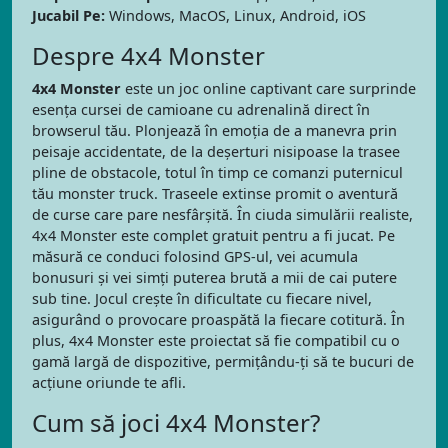
Jucabil Pe:
Windows, MacOS, Linux, Android, iOS
Despre 4x4 Monster
4x4 Monster
este un joc online captivant care surprinde
esența cursei de camioane cu adrenalină direct în
browserul tău. Plonjează în emoția de a manevra prin
peisaje accidentate, de la deșerturi nisipoase la trasee
pline de obstacole, totul în timp ce comanzi puternicul
tău monster truck. Traseele extinse promit o aventură
de curse care pare nesfârșită. În ciuda simulării realiste,
4x4 Monster este complet gratuit pentru a fi jucat. Pe
măsură ce conduci folosind GPS-ul, vei acumula
bonusuri și vei simți puterea brută a mii de cai putere
sub tine. Jocul crește în dificultate cu fiecare nivel,
asigurând o provocare proaspătă la fiecare cotitură. În
plus, 4x4 Monster este proiectat să fie compatibil cu o
gamă largă de dispozitive, permițându-ți să te bucuri de
acțiune oriunde te afli.
Cum să joci 4x4 Monster?