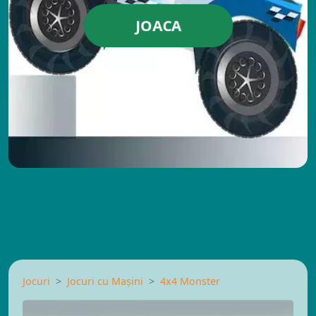
JOACA
Jocuri
Jocuri cu Mașini
4x4 Monster