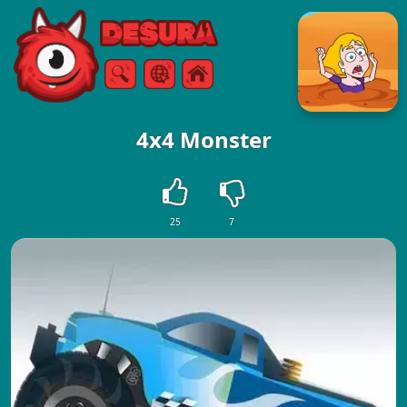
Free Online Games
Căutare
Meniul
4x4 Monster
25
7