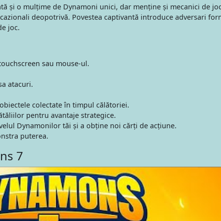
tă și o mulțime de Dynamoni unici, dar menține și mecanici de joc
 ocazionali deopotrivă. Povestea captivantă introduce adversari form
e joc.
n touchscreen sau mouse-ul.
sa atacuri.
biectele colectate în timpul călătoriei.
tăliilor pentru avantaje strategice.
elul Dynamonilor tăi și a obține noi cărți de acțiune.
onstra puterea.
ns 7