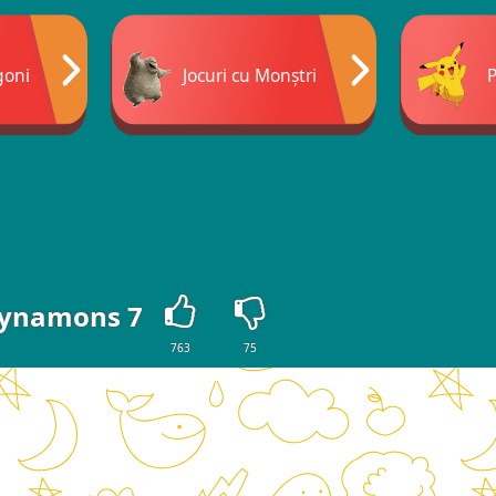
goni
Jocuri cu Monștri
ynamons 7
763
75