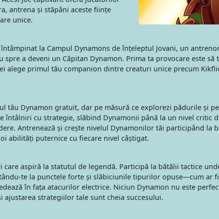
, antrena și stăpâni aceste ființe
tare unice.
 întâmpinat la Campul Dynamons de înțeleptul Jovani, un antreno
u spre a deveni un Căpitan Dynamon. Prima ta provocare este să tr
. Vei alege primul tău companion dintre creaturi unice precum Kikfl
ul tău Dynamon gratuit, dar pe măsură ce explorezi pădurile și peș
 întâlniri cu strategie, slăbind Dynamonii până la un nivel critic 
dere. Antrenează și crește nivelul Dynamonilor tăi participând la bă
 abilități puternice cu fiecare nivel câștigat.
care aspiră la statutul de legendă. Participă la bătălii tactice und
ându-te la punctele forte și slăbiciunile tipurilor opuse—cum ar fi
edează în fața atacurilor electrice. Niciun Dynamon nu este perfec
i ajustarea strategiilor tale sunt cheia succesului.