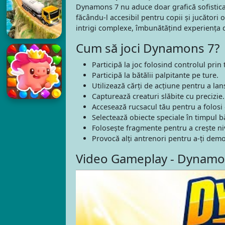
Dynamons 7 nu aduce doar grafică sofistica
făcându-l accesibil pentru copii și jucători
intrigi complexe, îmbunătățind experiența d
Cum să joci Dynamons 7?
Participă la joc folosind controlul pri
Participă la bătălii palpitante pe ture.
Utilizează cărți de acțiune pentru a lan
Capturează creaturi slăbite cu precizie.
Accesează rucsacul tău pentru a folosi o
Selectează obiecte speciale în timpul bă
Folosește fragmente pentru a crește niv
Provocă alți antrenori pentru a-ți dem
Video Gameplay - Dynamo