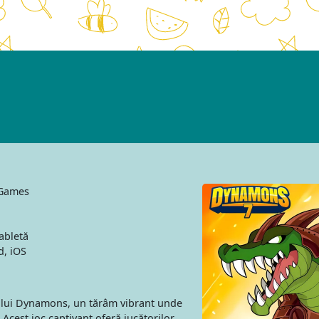
 Games
abletă
, iOS
cului Dynamons, un tărâm vibrant unde
cest joc captivant oferă jucătorilor