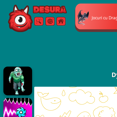
Free Online Games
Jocuri cu Dra
Căutare
Meniul
D