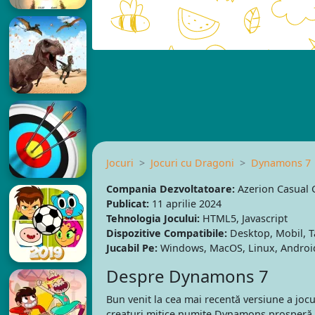
Jocuri
Jocuri cu Dragoni
Dynamons 7
Compania Dezvoltatoare:
Azerion Casual
Publicat:
11 aprilie 2024
Tehnologia Jocului:
HTML5, Javascript
Dispozitive Compatibile:
Desktop, Mobil, T
Jucabil Pe:
Windows, MacOS, Linux, Android
Despre Dynamons 7
Bun venit la cea mai recentă versiune a jo
creaturi mitice numite Dynamons prosperă. A