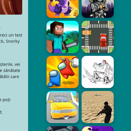
r
eci un test
ick, Snorky
terile, vei
de sănătate
tălii care
e poți
t;