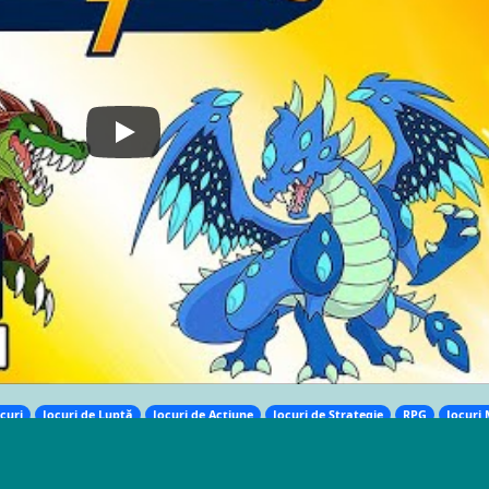
curi
Jocuri de Luptă
Jocuri de Acțiune
Jocuri de Strategie
RPG
Jocuri 