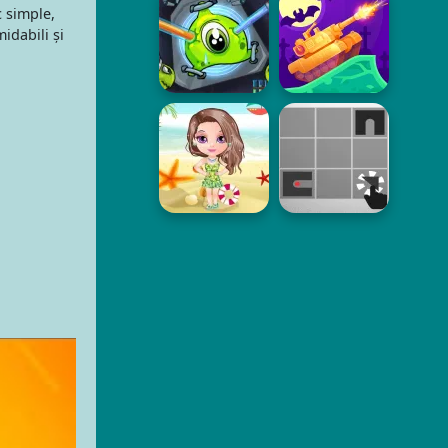
 simple,
idabili și