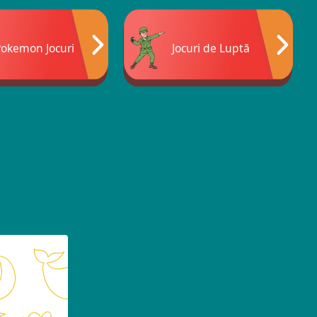
Pokemon Jocuri
Jocuri de Luptă