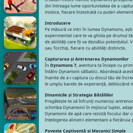
din întreaga lume oportunitatea de a captura
mistice, fiecare înzestrată cu puteri elemen
Introducere
Pe măsură ce intri în lumea Dynamons, ești
experimentat care te va ghida pe drumul tă
de abilități care îți va dezvălui potențialul
sau Torchip, fiecare cu abilități distincte.
Capturarea și Antrenarea Dynamonilor
În
Dynamons 7
, aventura ta începe cu prim
întâlni Dynamoni sălbatici. Abordează aceste
înainte de a-i captura cu discul tău de încre
le umplu barele de experiență, deblocând noi
Dinamicile și Strategia Bătăliilor
Pregătește-te să înfrunți numeroși antrenori 
schimba Dynamonii în mijlocul luptei, adapt
Dynamonii de apă care rezistă focului dar c
înțelegerea alinierii elementare a fiecăruia ș
Poveste Captivantă și Mecanici Simple