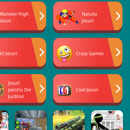
Monster High
Naruto
Jocuri
Jocuri
iO Jocuri
Crazy Games
Jocuri
pentru Doi
Cool Jocuri
Jucători