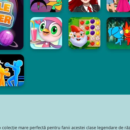
olecție mare perfectă pentru fanii acestei clase legendare de războ