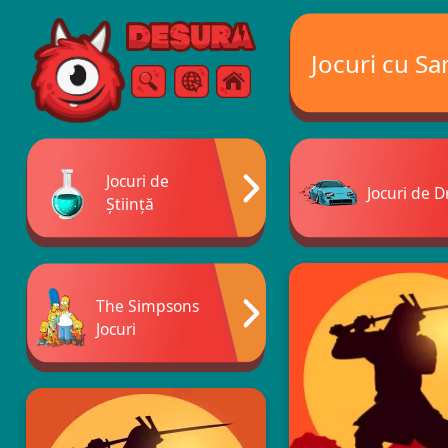
Free Online Games
Jocuri cu S
Căutare
Meniul
Jocuri de
Jocuri de Dr
Știință
The Simpsons
Jocuri