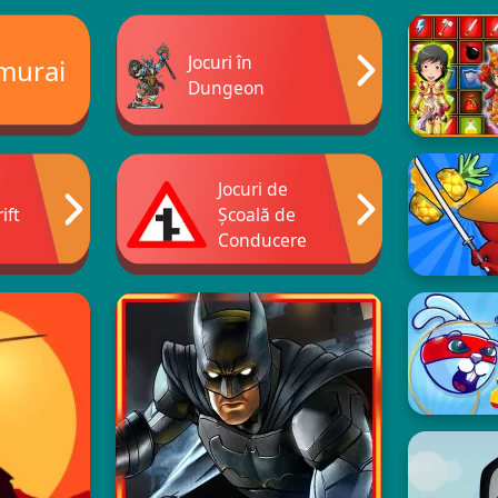
Jocuri în
amurai
Dungeon
Jocuri de
ift
Școală de
Conducere