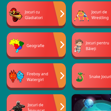
Jocuri cu
Jocuri de
Gladiatori
Wrestling
Jocuri pentru
Geografie
Băieți
Fireboy and
Snake Jocur
Watergirl
Jocuri de
Împușcat