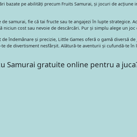
ri bazate pe abilități precum Fruits Samurai, și jocuri de acțiune
 de samurai, fie că tai fructe sau te angajezi în lupte strategice. A
 niciun cost sau nevoie de descărcări. Pur și simplu alege un joc d
t de îndemânare și precizie, Little Games oferă o gamă diversă de 
 de divertisment nesfârșit. Alătură-te aventurii și cufundă-te în l
cu Samurai gratuite online pentru a juca