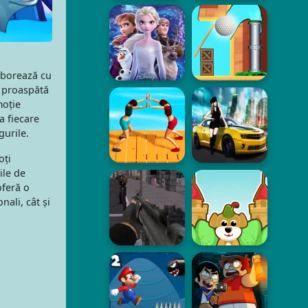
laborează cu
ă proaspătă
moție
a fiecare
gurile.
oți
ile de
oferă o
nali, cât și