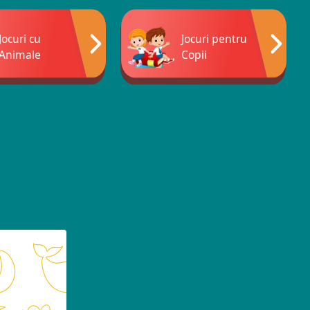
Jocuri cu
Jocuri pentru
Animale
Copii