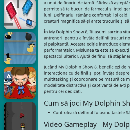
a unui delfinariu de iarnă. Sfidează așteptări
permite să te bucuri de farmecul și inteligenț
luni. Delfinariul rămâne confortabil și cald
creaturi magnifice să-și arate trucurile și să
În My Dolphin Show 8, îți asumi sarcina vita
antrenorii pentru a învăța delfinii trucuri n
și palpitantă. Această ediție introduce ele
performanțelor. Misiunea ta este să execuți 
spectacol ulterior. Ajută delfinul să stăpâne
Jucând My Dolphin Show 8, beneficiezi de nu
interacționa cu delfinii și poți învăța desp
multitasking și coordonare pe măsură ce man
modalitate distractivă și captivantă de a-ți p
pentru cei dedicați.
Cum să joci My Dolphin S
Controlează delfinul folosind tastele S
Video Gameplay - My Dolp