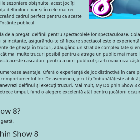
le sezoniere obișnuite, acest joc îți
a delfinilor chiar și în cele mai reci
, creând cadrul perfect pentru ca aceste
 încânte publicul.
lă de a pregăti delfinii pentru spectacolele lor spectaculoase. Co
oi și incitante, asigurându-te că fiecare spectacol este o experienț
mente de gheață în trucuri, adăugând un strat de complexitate și e
cât mai multe trucuri posibil pentru a atrage un public mai mare l
ască aceste cascadorii pentru a uimi publicul și a-ți maximiza câști
meroase avantaje. Oferă o experiență de joc distinctivă în care p
re comportamentul lor. De asemenea, jocul îți îmbunătățește abilităț
evrezi delfinul și execuți trucuri. Mai mult, My Dolphin Show 8 
etrece timpul, fiind o alegere excelentă atât pentru jucătorii ocazio
how 8?
ăgeată.
hin Show 8