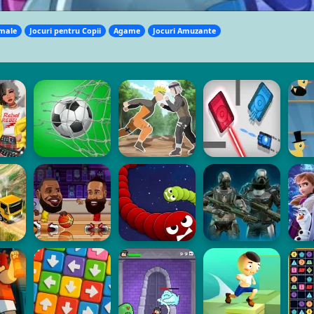
imale
Jocuri pentru Copii
Agame
Jocuri Amuzante