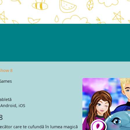
Show 8
 Games
abletă
Android, iOS
8
ecător care te cufundă în lumea magică