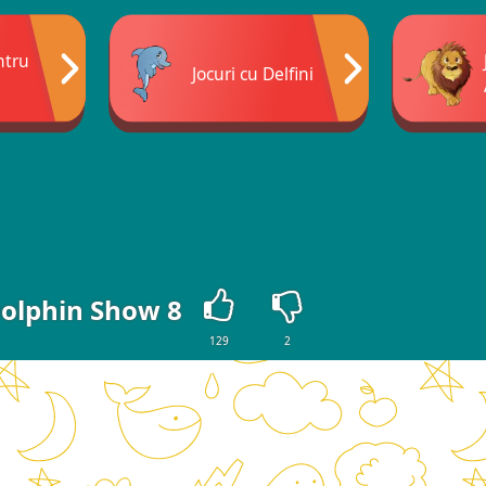
ntru
Jocuri cu Delfini
olphin Show 8
129
2