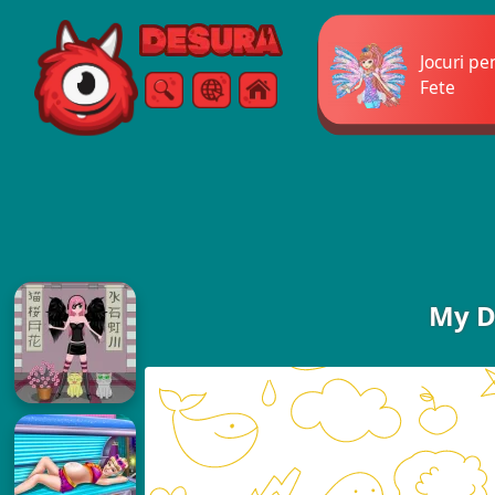
Free Online Games
Jocuri pe
Fete
Căutare
Meniul
My D