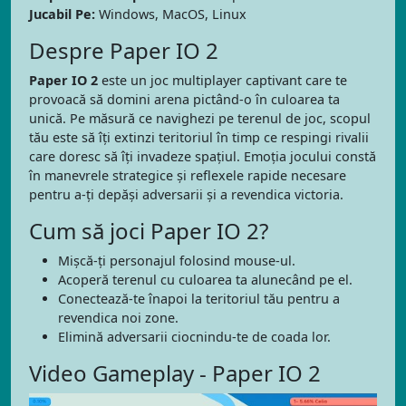
Jucabil Pe:
Windows, MacOS, Linux
Despre Paper IO 2
Paper IO 2
este un joc multiplayer captivant care te
provoacă să domini arena pictând-o în culoarea ta
unică. Pe măsură ce navighezi pe terenul de joc, scopul
tău este să îți extinzi teritoriul în timp ce respingi rivalii
care doresc să îți invadeze spațiul. Emoția jocului constă
în manevrele strategice și reflexele rapide necesare
pentru a-ți depăși adversarii și a revendica victoria.
Cum să joci Paper IO 2?
Mișcă-ți personajul folosind mouse-ul.
Acoperă terenul cu culoarea ta alunecând pe el.
Conectează-te înapoi la teritoriul tău pentru a
revendica noi zone.
Elimină adversarii ciocnindu-te de coada lor.
Video Gameplay - Paper IO 2