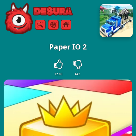
Free Online Games
Căutare
Meniul
Paper IO 2
12.8K
442