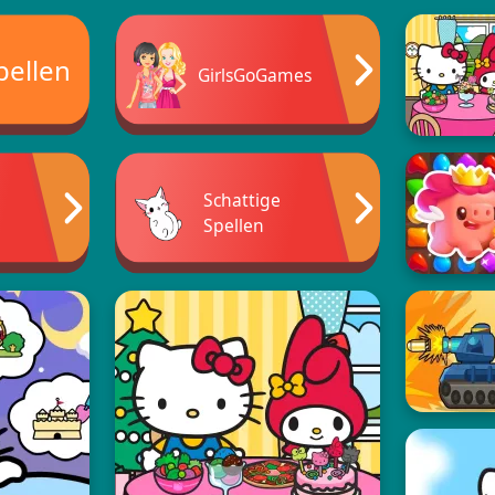
pellen
GirlsGoGames
Schattige
n
Spellen