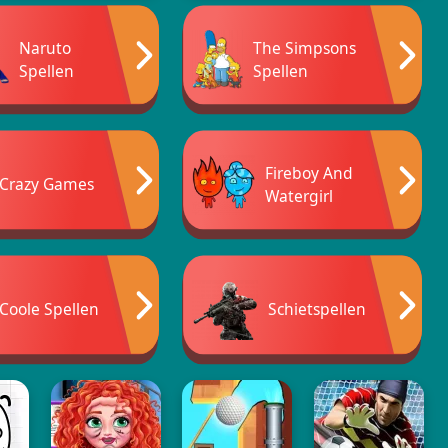
Naruto
The Simpsons
Spellen
Spellen
Fireboy And
Crazy Games
Watergirl
Coole Spellen
Schietspellen