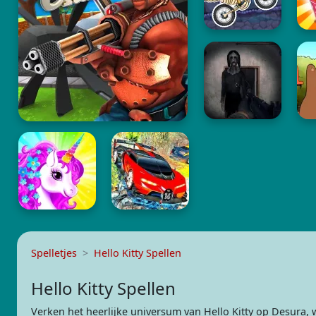
Spelletjes
Hello Kitty Spellen
Hello Kitty Spellen
Verken het heerlijke universum van Hello Kitty op Desura,