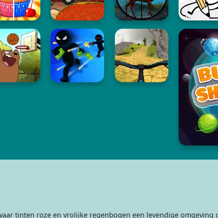
 waar tinten roze en vrolijke regenbogen een levendige omgeving 