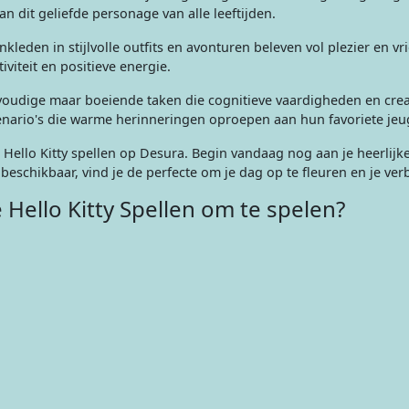
an dit geliefde personage van alle leeftijden.
nkleden in stijlvolle outfits en avonturen beleven vol plezier en v
viteit en positieve energie.
voudige maar boeiende taken die cognitieve vaardigheden en creat
cenario's die warme herinneringen oproepen aan hun favoriete je
Hello Kitty spellen op Desura. Begin vandaag nog aan je heerlij
beschikbaar, vind je de perfecte om je dag op te fleuren en je ver
e Hello Kitty Spellen om te spelen?