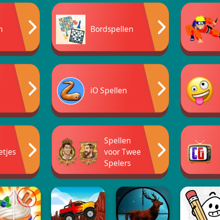
n
Bordspellen
iO Spellen
Spellen
etjes
voor Twee
Spelers