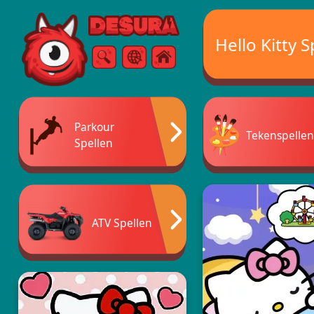
Free Online Games
Hello Kitty S
Zoeken
Menu
Parkour
Tekenspelle
Spellen
ATV Spellen