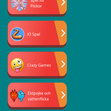
Spel för
Flickor
iO Spel
Crazy Games
Eldpojke och
vattenflicka