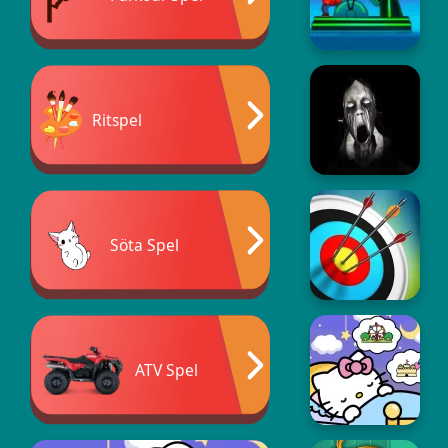
Ritspel
Söta Spel
ATV Spel