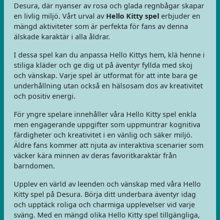
Desura, där nyanser av rosa och glada regnbågar skapar
en livlig miljö. Vårt urval av
Hello Kitty spel
erbjuder en
mängd aktiviteter som är perfekta för fans av denna
älskade karaktär i alla åldrar.
I dessa spel kan du anpassa Hello Kittys hem, klä henne i
stiliga kläder och ge dig ut på äventyr fyllda med skoj
och vänskap. Varje spel är utformat för att inte bara ge
underhållning utan också en hälsosam dos av kreativitet
och positiv energi.
För yngre spelare innehåller våra Hello Kitty spel enkla
men engagerande uppgifter som uppmuntrar kognitiva
färdigheter och kreativitet i en vänlig och säker miljö.
Äldre fans kommer att njuta av interaktiva scenarier som
väcker kära minnen av deras favoritkaraktär från
barndomen.
Upplev en värld av leenden och vänskap med våra Hello
Kitty spel på Desura. Börja ditt underbara äventyr idag
och upptäck roliga och charmiga upplevelser vid varje
sväng. Med en mängd olika Hello Kitty spel tillgängliga,