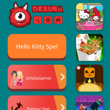
Free Online Games
Sök
Meny
Hello Kitty Spel
GirlsGoGames
Parkour Spel