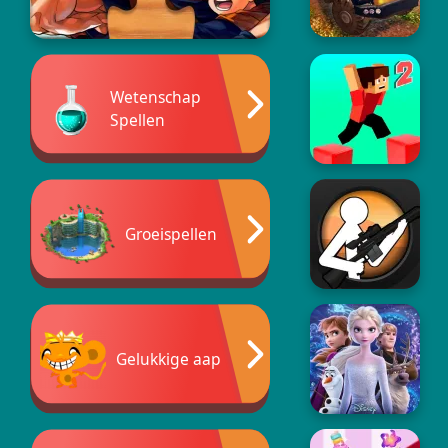
Wetenschap
Spellen
Groeispellen
Gelukkige aap