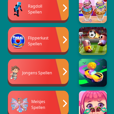
Ragdoll
Spellen
Flipperkast
Spellen
Jongens Spellen
Meisjes
Spellen