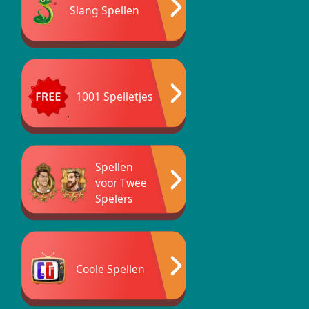
Slang Spellen
1001 Spelletjes
Spellen
voor Twee
Spelers
Coole Spellen